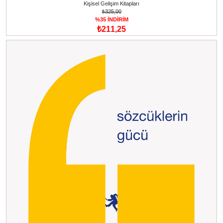
Kişisel Gelişim Kitapları
₺325,00
%35 İNDİRİM
₺211,25