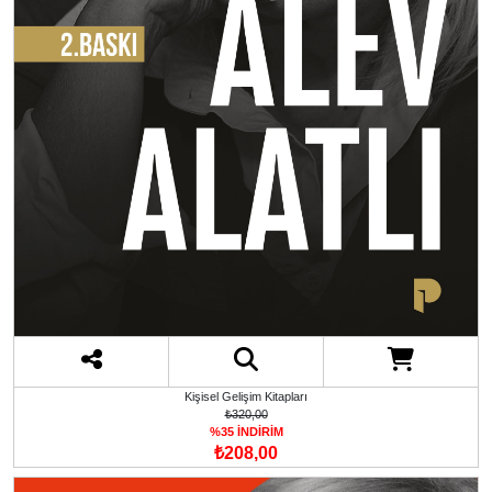
Kişisel Gelişim Kitapları
₺320,00
%35 İNDİRİM
₺208,00