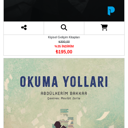
Kişisel Gelişim Kitapları
₺300,00
%35 İNDİRİM
₺195,00