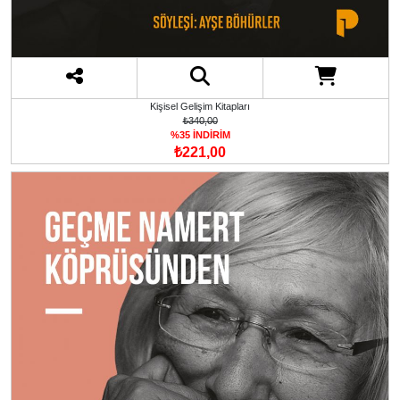
Kişisel Gelişim Kitapları
₺340,00
%35 İNDİRİM
₺221,00