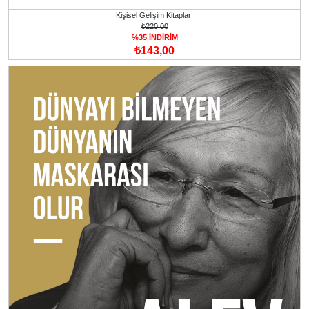
Kişisel Gelişim Kitapları
₺220,00
%35 İNDİRİM
₺143,00