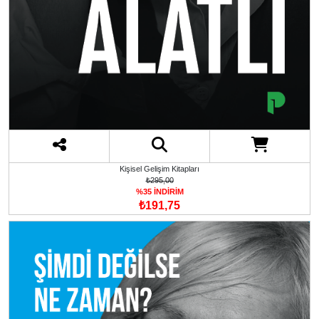
Kişisel Gelişim Kitapları
₺295,00
%35 İNDİRİM
₺191,75