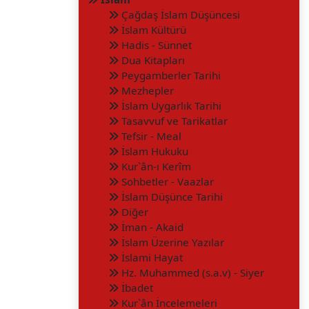
Çağdaş İslam Düşüncesi
İslam Kültürü
Hadis - Sünnet
Dua Kitapları
Peygamberler Tarihi
Mezhepler
İslam Uygarlık Tarihi
Tasavvuf ve Tarikatlar
Tefsir - Meal
İslam Hukuku
Kur`ân-ı Kerîm
Sohbetler - Vaazlar
İslam Düşünce Tarihi
Diğer
İman - Akaid
İslam Üzerine Yazılar
İslami Hayat
Hz. Muhammed (s.a.v) - Siyer
İbadet
Kur`ân İncelemeleri