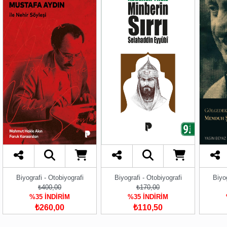
Biyografi - Otobiyografi
Biyografi - Otobiyografi
Biyog
₺400,00
₺170,00
%35 İNDİRİM
%35 İNDİRİM
₺260,00
₺110,50