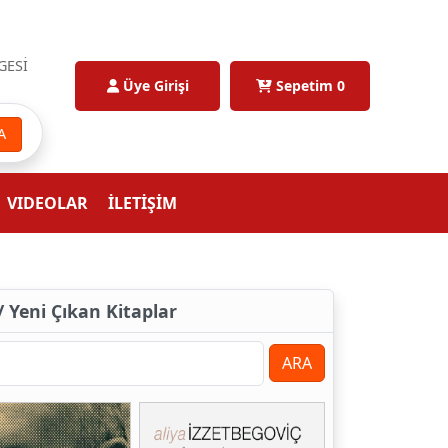
GESİ
Üye Girişi
Sepetim
0
A
VIDEOLAR
İLETİŞİM
 / Yeni Çıkan Kitaplar
ARA