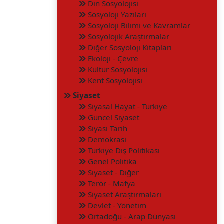
Din Sosyolojisi
Sosyoloji Yazıları
Sosyoloji Bilimi ve Kavramlar
Sosyolojik Araştırmalar
Diğer Sosyoloji Kitapları
Ekoloji - Çevre
Kültür Sosyolojisi
Kent Sosyolojisi
Siyaset
Siyasal Hayat - Türkiye
Güncel Siyaset
Siyasi Tarih
Demokrasi
Türkiye Dış Politikası
Genel Politika
Siyaset - Diğer
Terör - Mafya
Siyaset Araştırmaları
Devlet - Yönetim
Ortadoğu - Arap Dünyası