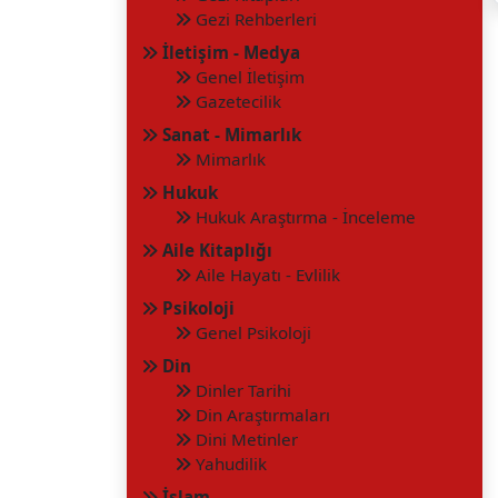
Gezi Rehberleri
İletişim - Medya
Genel İletişim
Gazetecilik
Sanat - Mimarlık
Mimarlık
Hukuk
Hukuk Araştırma - İnceleme
Aile Kitaplığı
Aile Hayatı - Evlilik
Psikoloji
Genel Psikoloji
Din
Dinler Tarihi
Din Araştırmaları
Dini Metinler
Yahudilik
İslam