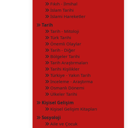
Fıkıh - İlmihal
İslam Tarihi
İslami Hareketler
Tarih
Tarih - Mitoloji
Türk Tarihi
Önemli Olaylar
Tarih - Diğer
Bölgeler Tarihi
Tarih Araştırmaları
Tarihi Kişilikler
Türkiye - Yakın Tarih
İnceleme - Araştırma
Osmanlı Dönemi
Ülkeler Tarihi
Kişisel Gelişim
Kişisel Gelişim Kitapları
Sosyoloji
Aile ve Çocuk