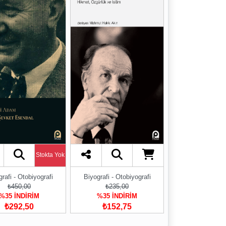
Stokta Yok
rafi - Otobiyografi
Biyografi - Otobiyografi
₺450,00
₺235,00
%35 İNDİRİM
%35 İNDİRİM
₺292,50
₺152,75