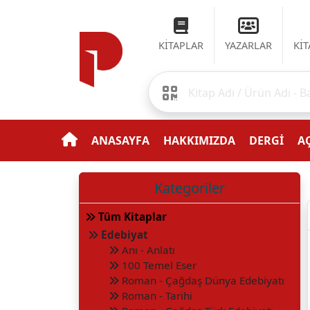
KİTAPLAR
YAZARLAR
Kİ
ANASAYFA
HAKKIMIZDA
DERGİ
AÇ
Kategoriler
Tüm Kitaplar
Edebiyat
Anı - Anlatı
100 Temel Eser
Roman - Çağdaş Dünya Edebiyatı
Roman - Tarihi