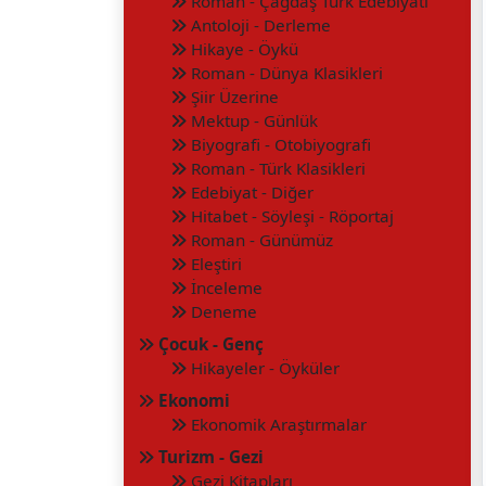
Roman - Çağdaş Türk Edebiyatı
Antoloji - Derleme
Hikaye - Öykü
Roman - Dünya Klasikleri
Şiir Üzerine
Mektup - Günlük
Biyografi - Otobiyografi
Roman - Türk Klasikleri
Edebiyat - Diğer
Hitabet - Söyleşi - Röportaj
Roman - Günümüz
Eleştiri
İnceleme
Deneme
Çocuk - Genç
Hikayeler - Öyküler
Ekonomi
Ekonomik Araştırmalar
Turizm - Gezi
Gezi Kitapları