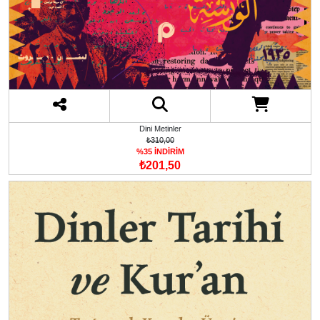
Dini Metinler
₺310,00
%35 İNDİRİM
₺201,50