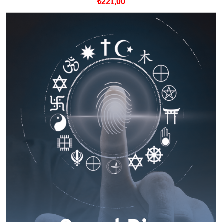
₺221,00