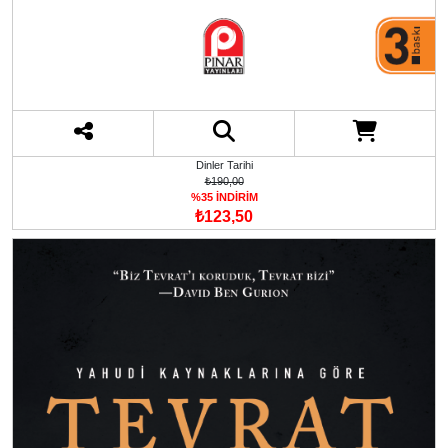
Dinler Tarihi
₺190,00
%35 İNDİRİM
₺123,50