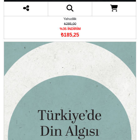
Yahudilik
₺285,00
%35 İNDİRİM
₺185,25