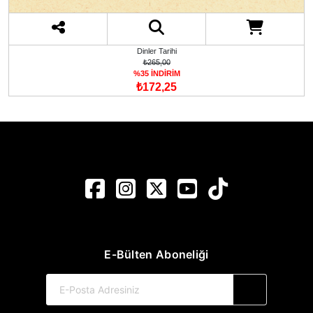
Dinler Tarihi
₺265,00
%35 İNDİRİM
₺172,25
E-Bülten Aboneliği