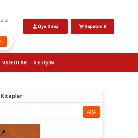
GESİ
Üye Girişi
Sepetim
0
A
VIDEOLAR
İLETİŞİM
 Kitaplar
ARA