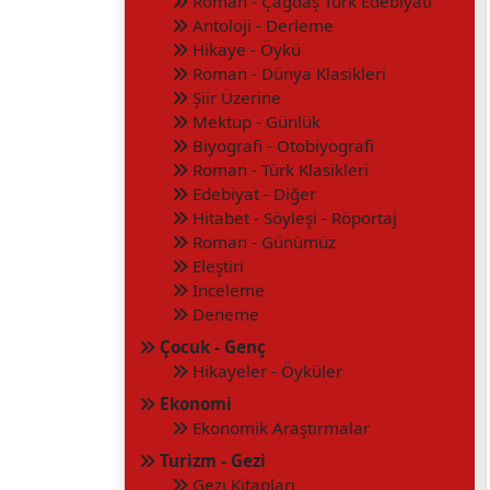
Roman - Çağdaş Türk Edebiyatı
Antoloji - Derleme
Hikaye - Öykü
Roman - Dünya Klasikleri
Şiir Üzerine
Mektup - Günlük
Biyografi - Otobiyografi
Roman - Türk Klasikleri
Edebiyat - Diğer
Hitabet - Söyleşi - Röportaj
Roman - Günümüz
Eleştiri
İnceleme
Deneme
Çocuk - Genç
Hikayeler - Öyküler
Ekonomi
Ekonomik Araştırmalar
Turizm - Gezi
Gezi Kitapları