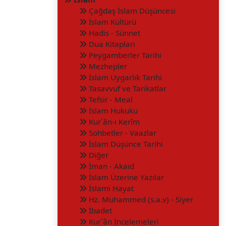
Çağdaş İslam Düşüncesi
İslam Kültürü
Hadis - Sünnet
Dua Kitapları
Peygamberler Tarihi
Mezhepler
İslam Uygarlık Tarihi
Tasavvuf ve Tarikatlar
Tefsir - Meal
İslam Hukuku
Kur`ân-ı Kerîm
Sohbetler - Vaazlar
İslam Düşünce Tarihi
Diğer
İman - Akaid
İslam Üzerine Yazılar
İslami Hayat
Hz. Muhammed (s.a.v) - Siyer
İbadet
Kur`ân İncelemeleri