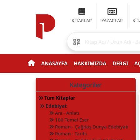
KİTAPLAR
YAZARLAR
Kİ
ANASAYFA
HAKKIMIZDA
DERGİ
AÇ
Kategoriler
Tüm Kitaplar
Edebiyat
Anı - Anlatı
100 Temel Eser
Roman - Çağdaş Dünya Edebiyatı
Roman - Tarihi