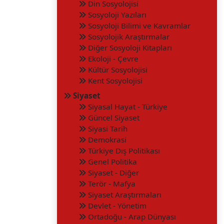
Din Sosyolojisi
Sosyoloji Yazıları
Sosyoloji Bilimi ve Kavramlar
Sosyolojik Araştırmalar
Diğer Sosyoloji Kitapları
Ekoloji - Çevre
Kültür Sosyolojisi
Kent Sosyolojisi
Siyaset
Siyasal Hayat - Türkiye
Güncel Siyaset
Siyasi Tarih
Demokrasi
Türkiye Dış Politikası
Genel Politika
Siyaset - Diğer
Terör - Mafya
Siyaset Araştırmaları
Devlet - Yönetim
Ortadoğu - Arap Dünyası