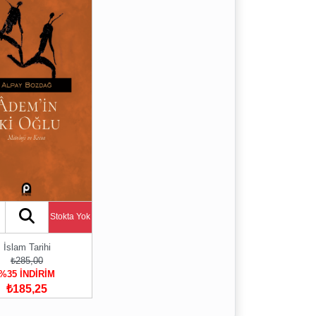
Stokta Yok
İslam Tarihi
₺285,00
%35 İNDİRİM
₺185,25