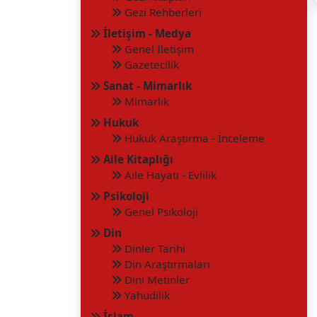
Gezi Rehberleri
İletişim - Medya
Genel İletişim
Gazetecilik
Sanat - Mimarlık
Mimarlık
Hukuk
Hukuk Araştırma - İnceleme
Aile Kitaplığı
Aile Hayatı - Evlilik
Psikoloji
Genel Psikoloji
Din
Dinler Tarihi
Din Araştırmaları
Dini Metinler
Yahudilik
İslam