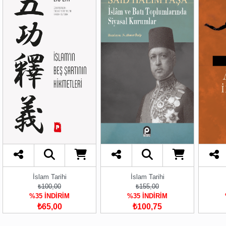
İslam Tarihi
İslam Tarihi
₺100,00
₺155,00
%35 İNDİRİM
%35 İNDİRİM
₺65,00
₺100,75