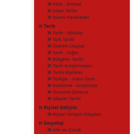
Fıkıh - İlmihal
İslam Tarihi
İslami Hareketler
Tarih
Tarih - Mitoloji
Türk Tarihi
Önemli Olaylar
Tarih - Diğer
Bölgeler Tarihi
Tarih Araştırmaları
Tarihi Kişilikler
Türkiye - Yakın Tarih
İnceleme - Araştırma
Osmanlı Dönemi
Ülkeler Tarihi
Kişisel Gelişim
Kişisel Gelişim Kitapları
Sosyoloji
Aile ve Çocuk