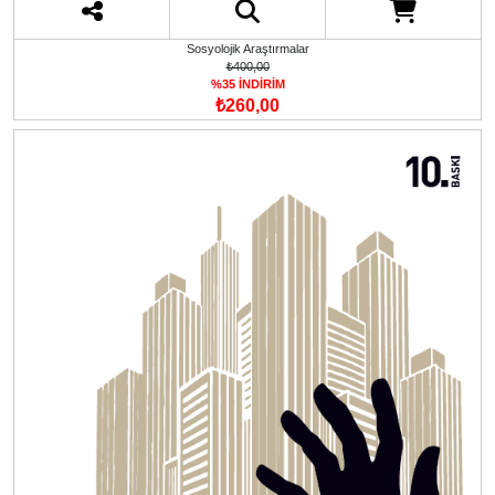
Sosyolojik Araştırmalar
₺400,00
%35 İNDİRİM
₺260,00