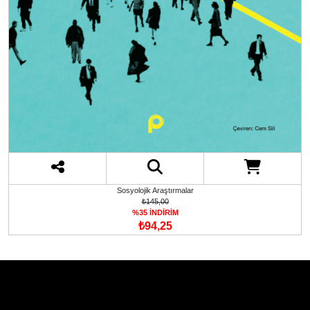
Sosyolojik Araştırmalar
₺145,00
%35 İNDİRİM
₺94,25