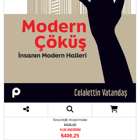
Sosyolojik Araştırmalar
₺625,00
%35 İNDİRİM
₺406,25