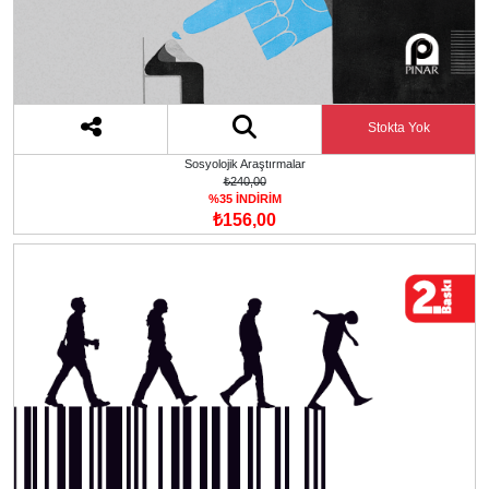
Stokta Yok
Sosyolojik Araştırmalar
₺240,00
%35 İNDİRİM
₺156,00