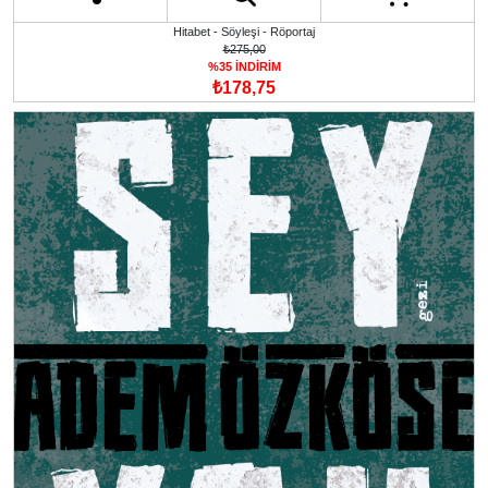
Hitabet - Söyleşi - Röportaj
₺275,00
%35 İNDİRİM
₺178,75