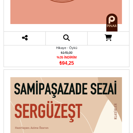
Hikaye - Öykü
₺145,00
%35 İNDİRİM
₺94,25