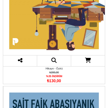
Hikaye - Öykü
₺200,00
%35 İNDİRİM
₺130,00