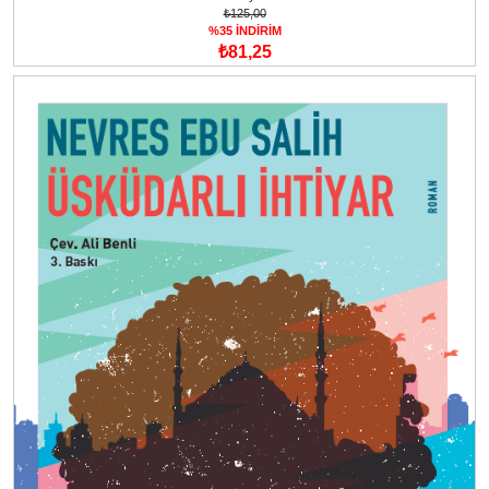
₺125,00
%35 İNDİRİM
₺81,25