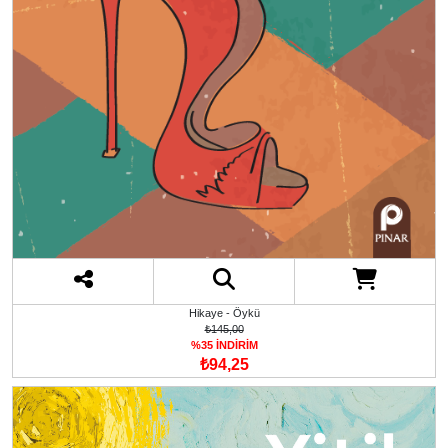
Hikaye - Öykü
₺145,00
%35 İNDİRİM
₺94,25