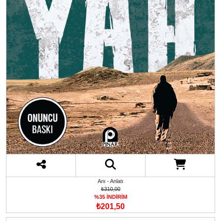
Anı - Anlatı
₺310,00
%35 İNDİRİM
₺201,50