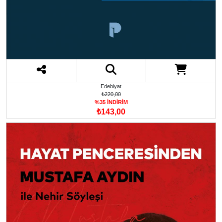
Edebiyat
₺220,00
%35 İNDİRİM
₺143,00