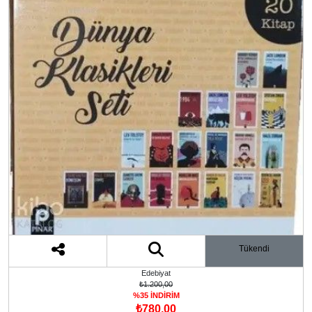
Tükendi
Edebiyat
₺1.200,00
%35 İNDİRİM
₺780,00