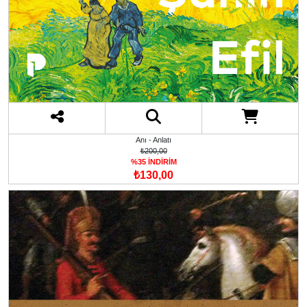
Anı - Anlatı
₺200,00
%35 İNDİRİM
₺130,00