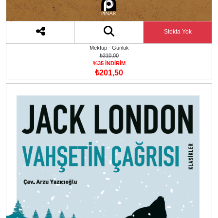
Stokta Yok
Mektup - Günlük
₺310,00
%35 İNDİRİM
₺201,50