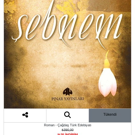
Tükendi
Roman - Çağdaş Türk Edebiyatı
₺390,00
%35 İNDİRİM