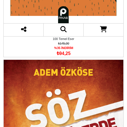
100 Temel Eser
₺145,00
%35 İNDİRİM
₺94,25