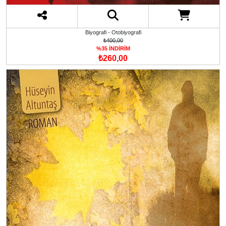
Biyografi - Otobiyografi
₺400,00
%35 İNDİRİM
₺260,00