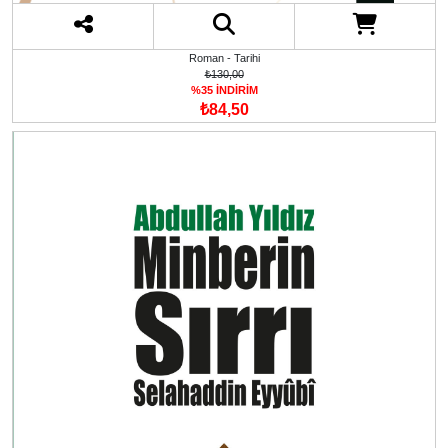
Roman - Tarihi
₺130,00
%35 İNDİRİM
₺84,50