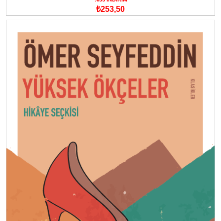
₺253,50