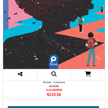
Roman - Günümüz
₺170,00
%35 İNDİRİM
₺110,50