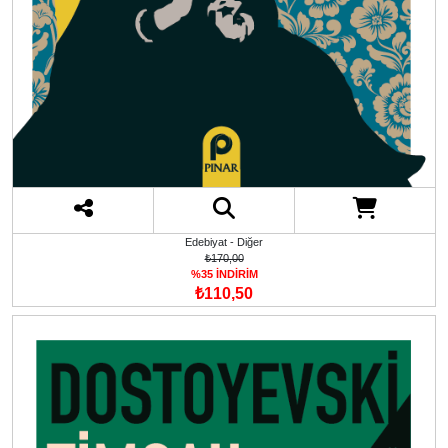
Edebiyat - Diğer
₺170,00
%35 İNDİRİM
₺110,50