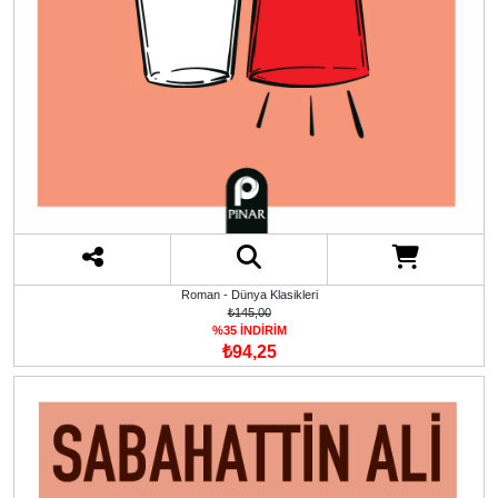
Roman - Dünya Klasikleri
₺145,00
%35 İNDİRİM
₺94,25