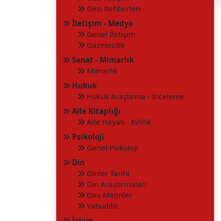
Gezi Rehberleri
İletişim - Medya
Genel İletişim
Gazetecilik
Sanat - Mimarlık
Mimarlık
Hukuk
Hukuk Araştırma - İnceleme
Aile Kitaplığı
Aile Hayatı - Evlilik
Psikoloji
Genel Psikoloji
Din
Dinler Tarihi
Din Araştırmaları
Dini Metinler
Yahudilik
İslam