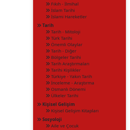
Fıkıh - İlmihal
İslam Tarihi
İslami Hareketler
Tarih
Tarih - Mitoloji
Türk Tarihi
Önemli Olaylar
Tarih - Diğer
Bölgeler Tarihi
Tarih Araştırmaları
Tarihi Kişilikler
Türkiye - Yakın Tarih
İnceleme - Araştırma
Osmanlı Dönemi
Ülkeler Tarihi
Kişisel Gelişim
Kişisel Gelişim Kitapları
Sosyoloji
Aile ve Çocuk