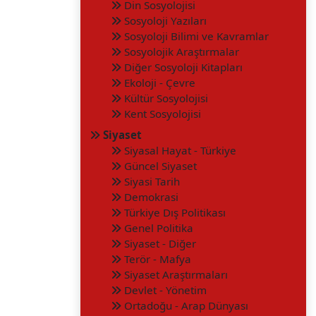
Din Sosyolojisi
Sosyoloji Yazıları
Sosyoloji Bilimi ve Kavramlar
Sosyolojik Araştırmalar
Diğer Sosyoloji Kitapları
Ekoloji - Çevre
Kültür Sosyolojisi
Kent Sosyolojisi
Siyaset
Siyasal Hayat - Türkiye
Güncel Siyaset
Siyasi Tarih
Demokrasi
Türkiye Dış Politikası
Genel Politika
Siyaset - Diğer
Terör - Mafya
Siyaset Araştırmaları
Devlet - Yönetim
Ortadoğu - Arap Dünyası