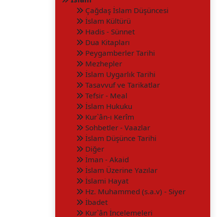
Çağdaş İslam Düşüncesi
İslam Kültürü
Hadis - Sünnet
Dua Kitapları
Peygamberler Tarihi
Mezhepler
İslam Uygarlık Tarihi
Tasavvuf ve Tarikatlar
Tefsir - Meal
İslam Hukuku
Kur`ân-ı Kerîm
Sohbetler - Vaazlar
İslam Düşünce Tarihi
Diğer
İman - Akaid
İslam Üzerine Yazılar
İslami Hayat
Hz. Muhammed (s.a.v) - Siyer
İbadet
Kur`ân İncelemeleri