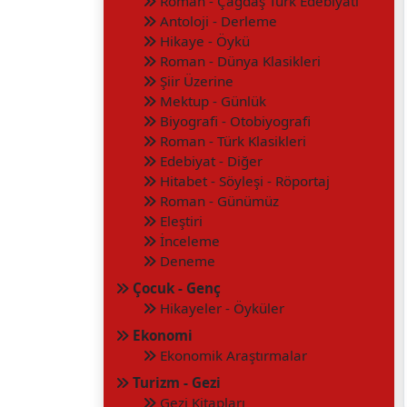
Roman - Çağdaş Türk Edebiyatı
Antoloji - Derleme
Hikaye - Öykü
Roman - Dünya Klasikleri
Şiir Üzerine
Mektup - Günlük
Biyografi - Otobiyografi
Roman - Türk Klasikleri
Edebiyat - Diğer
Hitabet - Söyleşi - Röportaj
Roman - Günümüz
Eleştiri
İnceleme
Deneme
Çocuk - Genç
Hikayeler - Öyküler
Ekonomi
Ekonomik Araştırmalar
Turizm - Gezi
Gezi Kitapları