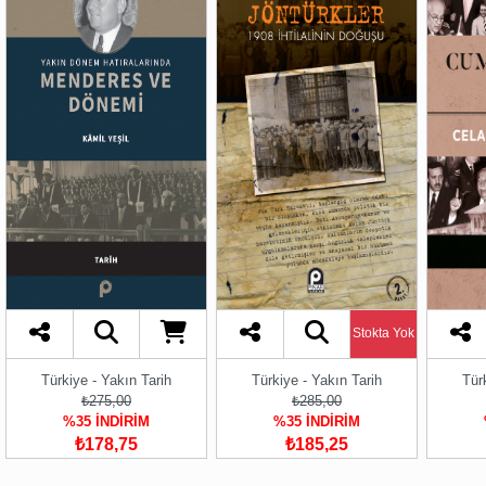
Stokta Yok
Türkiye - Yakın Tarih
Türkiye - Yakın Tarih
Tür
₺275,00
₺285,00
%35 İNDİRİM
%35 İNDİRİM
₺178,75
₺185,25