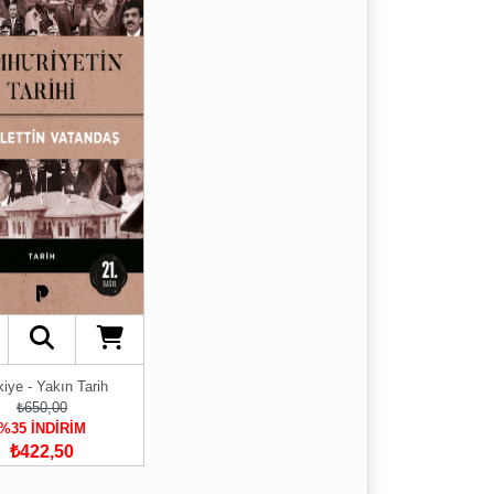
kiye - Yakın Tarih
₺650,00
%35 İNDİRİM
₺422,50