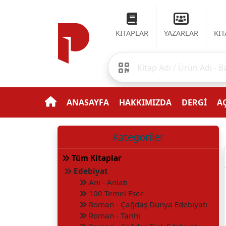
KİTAPLAR
YAZARLAR
Kİ
ANASAYFA
HAKKIMIZDA
DERGİ
AÇ
Kategoriler
Tüm Kitaplar
Edebiyat
Anı - Anlatı
100 Temel Eser
Roman - Çağdaş Dünya Edebiyatı
Roman - Tarihi