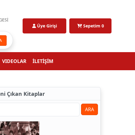
GESİ
Üye Girişi
Sepetim
0
A
VIDEOLAR
İLETİŞİM
eni Çıkan Kitaplar
ARA