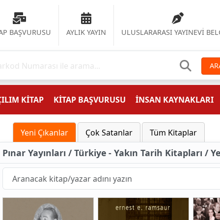
TAP BAŞVURUSU
AYLIK YAYIN
ULUSLARARASI YAYINEVİ BEL
AR
ILIM KİTAP
KİTAP BAŞVURUSU
İNSAN KAYNAKLARI
Yeni Çıkanlar
Çok Satanlar
Tüm Kitaplar
Pınar Yayınları / Türkiye - Yakın Tarih Kitapları / Y