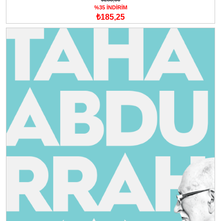
%35 İNDİRİM
₺185,25