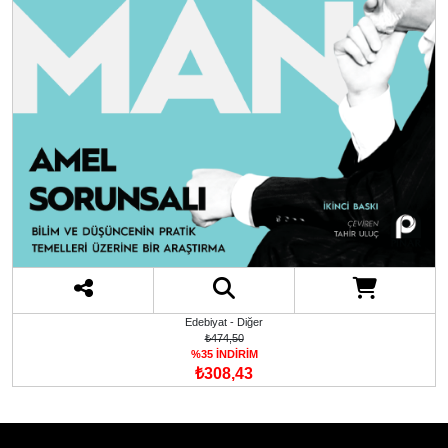
Edebiyat - Diğer
₺474,50
%35 İNDİRİM
₺308,43