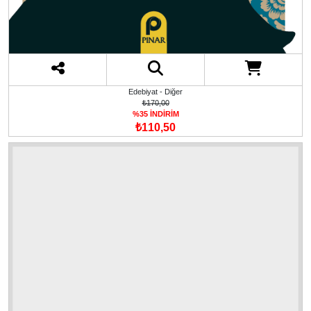
Edebiyat - Diğer
₺170,00
%35 İNDİRİM
₺110,50