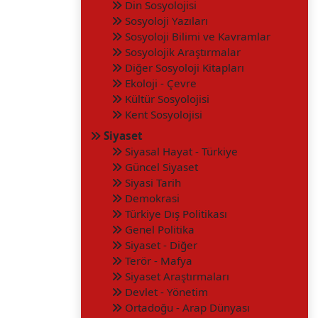
Din Sosyolojisi
Sosyoloji Yazıları
Sosyoloji Bilimi ve Kavramlar
Sosyolojik Araştırmalar
Diğer Sosyoloji Kitapları
Ekoloji - Çevre
Kültür Sosyolojisi
Kent Sosyolojisi
Siyaset
Siyasal Hayat - Türkiye
Güncel Siyaset
Siyasi Tarih
Demokrasi
Türkiye Dış Politikası
Genel Politika
Siyaset - Diğer
Terör - Mafya
Siyaset Araştırmaları
Devlet - Yönetim
Ortadoğu - Arap Dünyası