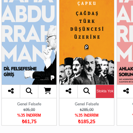
Stokta Yok
Genel Felsefe
Genel Felsefe
₺95,00
₺285,00
%35 İNDİRİM
%35 İNDİRİM
₺61,75
₺185,25