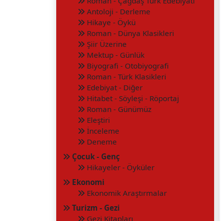
Roman - Çağdaş Türk Edebiyatı
Antoloji - Derleme
Hikaye - Öykü
Roman - Dünya Klasikleri
Şiir Üzerine
Mektup - Günlük
Biyografi - Otobiyografi
Roman - Türk Klasikleri
Edebiyat - Diğer
Hitabet - Söyleşi - Röportaj
Roman - Günümüz
Eleştiri
İnceleme
Deneme
Çocuk - Genç
Hikayeler - Öyküler
Ekonomi
Ekonomik Araştırmalar
Turizm - Gezi
Gezi Kitapları