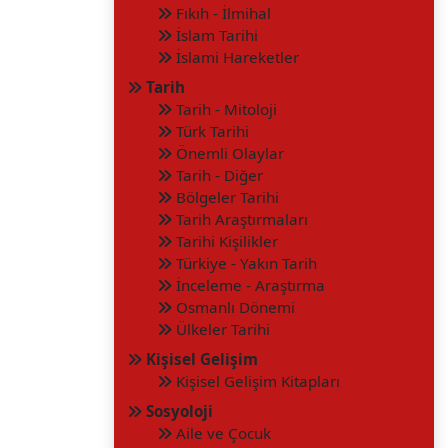
Fıkıh - İlmihal
İslam Tarihi
İslami Hareketler
Tarih
Tarih - Mitoloji
Türk Tarihi
Önemli Olaylar
Tarih - Diğer
Bölgeler Tarihi
Tarih Araştırmaları
Tarihi Kişilikler
Türkiye - Yakın Tarih
İnceleme - Araştırma
Osmanlı Dönemi
Ülkeler Tarihi
Kişisel Gelişim
Kişisel Gelişim Kitapları
Sosyoloji
Aile ve Çocuk