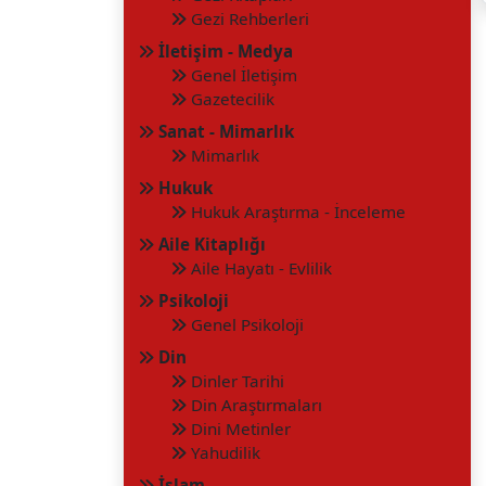
Gezi Rehberleri
İletişim - Medya
Genel İletişim
Gazetecilik
Sanat - Mimarlık
Mimarlık
Hukuk
Hukuk Araştırma - İnceleme
Aile Kitaplığı
Aile Hayatı - Evlilik
Psikoloji
Genel Psikoloji
Din
Dinler Tarihi
Din Araştırmaları
Dini Metinler
Yahudilik
İslam