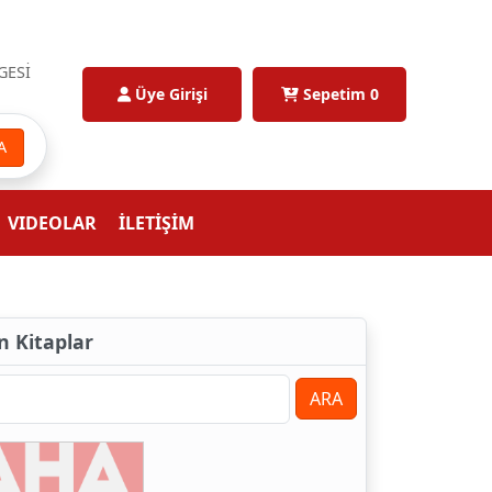
GESİ
Üye Girişi
Sepetim
0
A
VIDEOLAR
İLETİŞİM
an Kitaplar
ARA