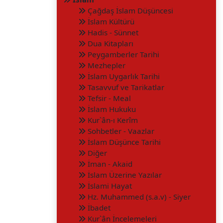
Çağdaş İslam Düşüncesi
İslam Kültürü
Hadis - Sünnet
Dua Kitapları
Peygamberler Tarihi
Mezhepler
İslam Uygarlık Tarihi
Tasavvuf ve Tarikatlar
Tefsir - Meal
İslam Hukuku
Kur`ân-ı Kerîm
Sohbetler - Vaazlar
İslam Düşünce Tarihi
Diğer
İman - Akaid
İslam Üzerine Yazılar
İslami Hayat
Hz. Muhammed (s.a.v) - Siyer
İbadet
Kur`ân İncelemeleri