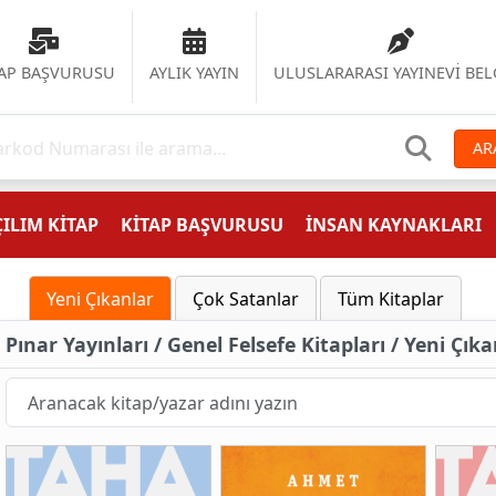
TAP BAŞVURUSU
AYLIK YAYIN
ULUSLARARASI YAYINEVİ BEL
AR
ILIM KİTAP
KİTAP BAŞVURUSU
İNSAN KAYNAKLARI
Yeni Çıkanlar
Çok Satanlar
Tüm Kitaplar
Pınar Yayınları / Genel Felsefe Kitapları / Yeni Çık