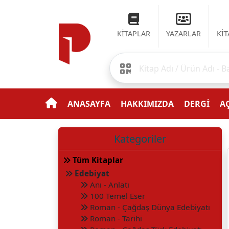
KİTAPLAR
YAZARLAR
Kİ
ANASAYFA
HAKKIMIZDA
DERGİ
AÇ
Kategoriler
Tüm Kitaplar
Edebiyat
Anı - Anlatı
100 Temel Eser
Roman - Çağdaş Dünya Edebiyatı
Roman - Tarihi