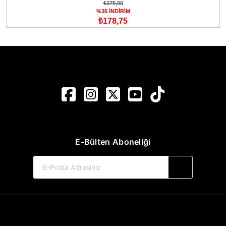
₺275,00
%35 İNDİRİM
₺178,75
E-Bülten Aboneliği
© 2017-2026 Pınar Yayınları
Web Sitemiz Kitapsoft Yayınevi Otomasyon Sistemini Kullanmaktadır.