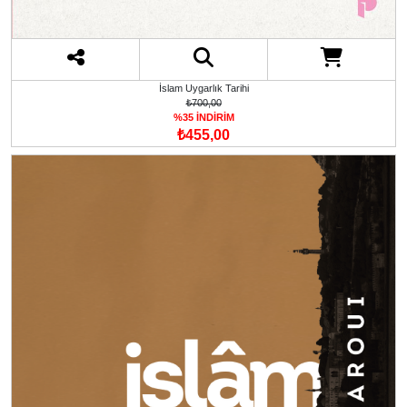
İslam Uygarlık Tarihi
₺700,00
%35 İNDİRİM
₺455,00