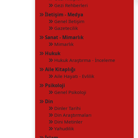
Gezi Rehberleri
İletişim - Medya
Genel İletişim
Gazetecilik
Sanat - Mimarlık
Mimarlık
Hukuk
Hukuk Araştırma - İnceleme
Aile Kitaplığı
Aile Hayatı - Evlilik
Psikoloji
Genel Psikoloji
Din
Dinler Tarihi
Din Araştırmaları
Dini Metinler
Yahudilik
İslam