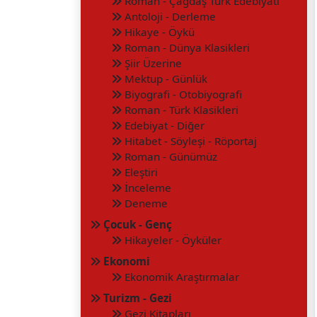
Roman - Çağdaş Türk Edebiyatı
Antoloji - Derleme
Hikaye - Öykü
Roman - Dünya Klasikleri
Şiir Üzerine
Mektup - Günlük
Biyografi - Otobiyografi
Roman - Türk Klasikleri
Edebiyat - Diğer
Hitabet - Söyleşi - Röportaj
Roman - Günümüz
Eleştiri
İnceleme
Deneme
Çocuk - Genç
Hikayeler - Öyküler
Ekonomi
Ekonomik Araştırmalar
Turizm - Gezi
Gezi Kitapları