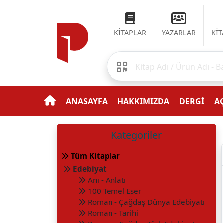
KİTAPLAR
YAZARLAR
Kİ
ANASAYFA
HAKKIMIZDA
DERGİ
AÇ
Kategoriler
Tüm Kitaplar
Edebiyat
Anı - Anlatı
100 Temel Eser
Roman - Çağdaş Dünya Edebiyatı
Roman - Tarihi