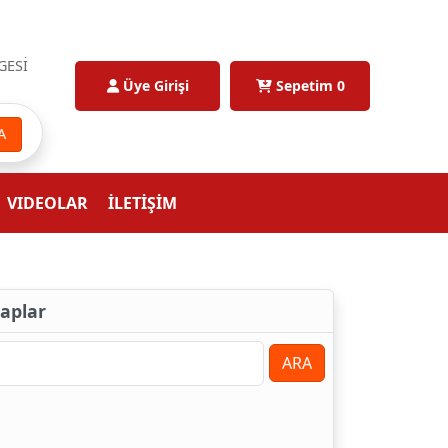
GESİ
Üye Girişi
Sepetim
0
A
VIDEOLAR
İLETİŞİM
taplar
ARA