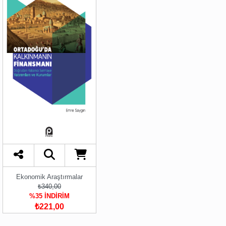
Ekonomik Araştırmalar
₺340,00
%35 İNDİRİM
₺221,00