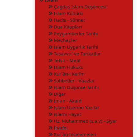
Çağdaş İslam Düşüncesi
İslam Kültürü
Hadis - Sünnet
Dua Kitapları
Peygamberler Tarihi
Mezhepler
İslam Uygarlık Tarihi
Tasavvuf ve Tarikatlar
Tefsir - Meal
İslam Hukuku
Kur`ân-ı Kerîm
Sohbetler - Vaazlar
İslam Düşünce Tarihi
Diğer
İman - Akaid
İslam Üzerine Yazılar
İslami Hayat
Hz. Muhammed (s.a.v) - Siyer
İbadet
Kur`ân İncelemeleri