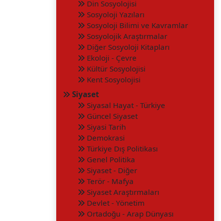
Din Sosyolojisi
Sosyoloji Yazıları
Sosyoloji Bilimi ve Kavramlar
Sosyolojik Araştırmalar
Diğer Sosyoloji Kitapları
Ekoloji - Çevre
Kültür Sosyolojisi
Kent Sosyolojisi
Siyaset
Siyasal Hayat - Türkiye
Güncel Siyaset
Siyasi Tarih
Demokrasi
Türkiye Dış Politikası
Genel Politika
Siyaset - Diğer
Terör - Mafya
Siyaset Araştırmaları
Devlet - Yönetim
Ortadoğu - Arap Dünyası