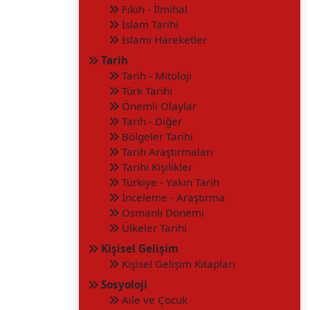
Fıkıh - İlmihal
İslam Tarihi
İslami Hareketler
Tarih
Tarih - Mitoloji
Türk Tarihi
Önemli Olaylar
Tarih - Diğer
Bölgeler Tarihi
Tarih Araştırmaları
Tarihi Kişilikler
Türkiye - Yakın Tarih
İnceleme - Araştırma
Osmanlı Dönemi
Ülkeler Tarihi
Kişisel Gelişim
Kişisel Gelişim Kitapları
Sosyoloji
Aile ve Çocuk