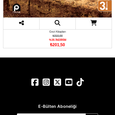
Gezi Kitapları
₺310,00
%35 İNDİRİM
₺201,50
E-Bülten Aboneliği