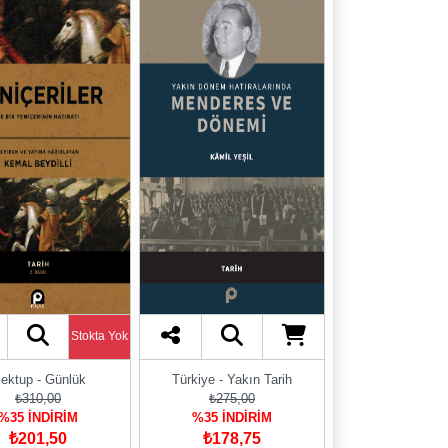
Stokta Yok
ektup - Günlük
Türkiye - Yakın Tarih
₺310,00
₺275,00
%35 İNDİRİM
%35 İNDİRİM
₺201,50
₺178,75