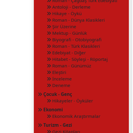
Roman - Çağdaş Türk Edebiyatı
Antoloji - Derleme
Hikaye - Öykü
Roman - Dünya Klasikleri
Şiir Üzerine
Mektup - Günlük
Biyografi - Otobiyografi
Roman - Türk Klasikleri
Edebiyat - Diğer
Hitabet - Söyleşi - Röportaj
Roman - Günümüz
Eleştiri
İnceleme
Deneme
Çocuk - Genç
Hikayeler - Öyküler
Ekonomi
Ekonomik Araştırmalar
Turizm - Gezi
Gezi Kitapları