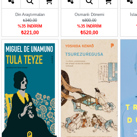
Din Araştırmaları
Osmanlı Dönemi
İsl
₺340,00
₺800,00
%35 İNDİRİM
%35 İNDİRİM
₺221,00
₺520,00