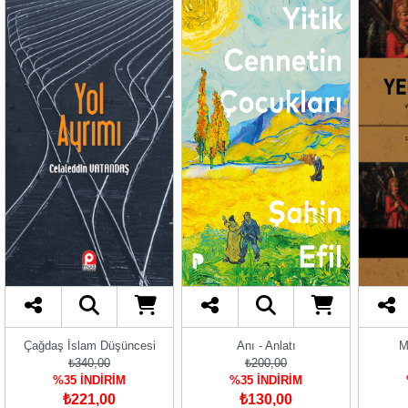
Çağdaş İslam Düşüncesi
Anı - Anlatı
M
₺340,00
₺200,00
%35 İNDİRİM
%35 İNDİRİM
₺221,00
₺130,00