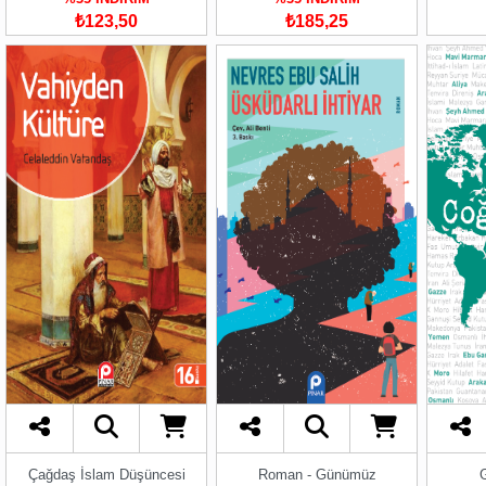
₺123,50
₺185,25
Çağdaş İslam Düşüncesi
Roman - Günümüz
G