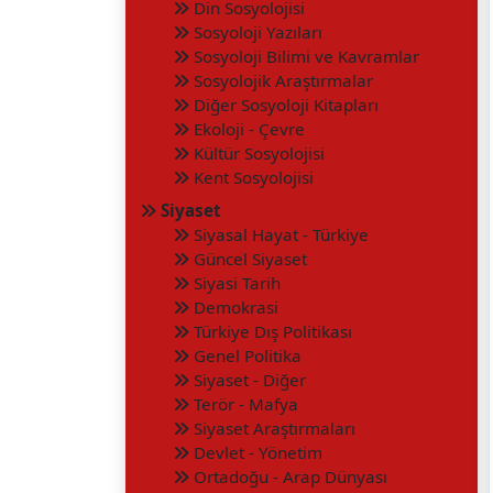
Din Sosyolojisi
Sosyoloji Yazıları
Sosyoloji Bilimi ve Kavramlar
Sosyolojik Araştırmalar
Diğer Sosyoloji Kitapları
Ekoloji - Çevre
Kültür Sosyolojisi
Kent Sosyolojisi
Siyaset
Siyasal Hayat - Türkiye
Güncel Siyaset
Siyasi Tarih
Demokrasi
Türkiye Dış Politikası
Genel Politika
Siyaset - Diğer
Terör - Mafya
Siyaset Araştırmaları
Devlet - Yönetim
Ortadoğu - Arap Dünyası