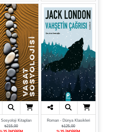
 Sosyoloji Kitapları
Roman - Dünya Klasikleri
₺215,00
₺125,00
%35 İNDİRİM
%35 İNDİRİM