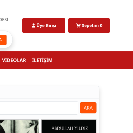
GESİ
Üye Girişi
Sepetim
0
A
VIDEOLAR
İLETİŞİM
ARA