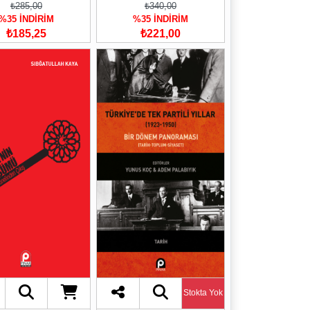
₺285,00
₺340,00
%35 İNDİRİM
%35 İNDİRİM
₺185,25
₺221,00
Stokta Yok