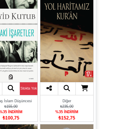
Stokta Yok
ş İslam Düşüncesi
Diğer
₺155,00
₺235,00
%35 İNDİRİM
%35 İNDİRİM
₺100,75
₺152,75