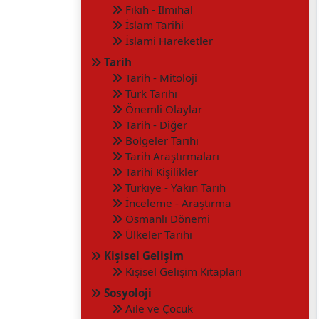
Fıkıh - İlmihal
İslam Tarihi
İslami Hareketler
Tarih
Tarih - Mitoloji
Türk Tarihi
Önemli Olaylar
Tarih - Diğer
Bölgeler Tarihi
Tarih Araştırmaları
Tarihi Kişilikler
Türkiye - Yakın Tarih
İnceleme - Araştırma
Osmanlı Dönemi
Ülkeler Tarihi
Kişisel Gelişim
Kişisel Gelişim Kitapları
Sosyoloji
Aile ve Çocuk