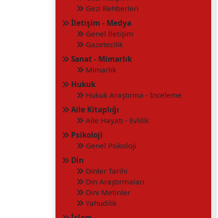
Gezi Rehberleri
İletişim - Medya
Genel İletişim
Gazetecilik
Sanat - Mimarlık
Mimarlık
Hukuk
Hukuk Araştırma - İnceleme
Aile Kitaplığı
Aile Hayatı - Evlilik
Psikoloji
Genel Psikoloji
Din
Dinler Tarihi
Din Araştırmaları
Dini Metinler
Yahudilik
İslam