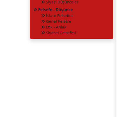
Siyasi Düşünceler
Felsefe - Düşünce
İslam Felsefesi
Genel Felsefe
Etik - Ahlak
Siyaset Felsefesi