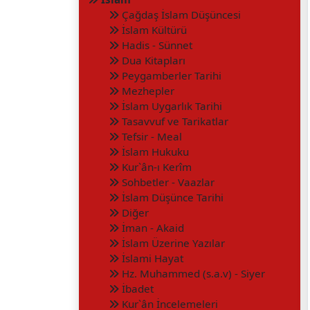
Çağdaş İslam Düşüncesi
İslam Kültürü
Hadis - Sünnet
Dua Kitapları
Peygamberler Tarihi
Mezhepler
İslam Uygarlık Tarihi
Tasavvuf ve Tarikatlar
Tefsir - Meal
İslam Hukuku
Kur`ân-ı Kerîm
Sohbetler - Vaazlar
İslam Düşünce Tarihi
Diğer
İman - Akaid
İslam Üzerine Yazılar
İslami Hayat
Hz. Muhammed (s.a.v) - Siyer
İbadet
Kur`ân İncelemeleri