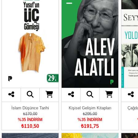
İslam Düşünce Tarihi
Kişisel Gelişim Kitapları
Çağda
₺170,00
₺295,00
%35 İNDİRİM
%35 İNDİRİM
₺110,50
₺191,75