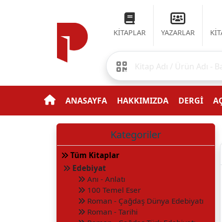
KİTAPLAR
YAZARLAR
Kİ
ANASAYFA
HAKKIMIZDA
DERGİ
AÇ
Kategoriler
Tüm Kitaplar
Edebiyat
Anı - Anlatı
100 Temel Eser
Roman - Çağdaş Dünya Edebiyatı
Roman - Tarihi