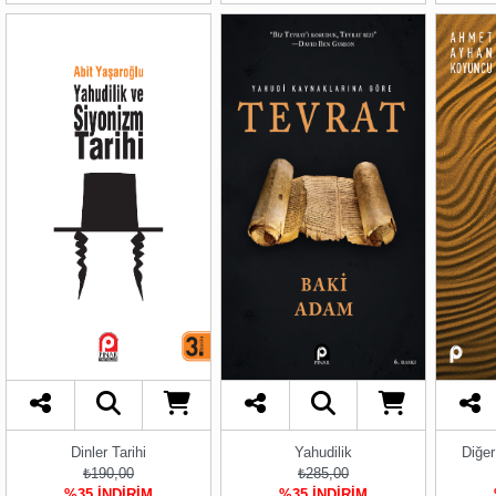
Dinler Tarihi
Yahudilik
Diğer
₺190,00
₺285,00
%35 İNDİRİM
%35 İNDİRİM