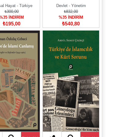
al Hayat - Türkiye
Devlet - Yönetim
₺300,00
₺832,00
%35 İNDİRİM
%35 İNDİRİM
₺195,00
₺540,80