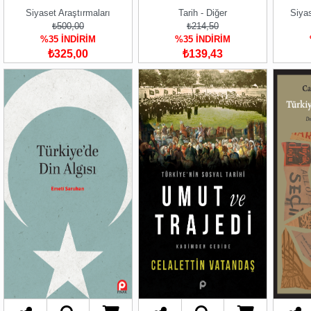
Siyaset Araştırmaları
Tarih - Diğer
Siyas
₺500,00
₺214,50
%35 İNDİRİM
%35 İNDİRİM
₺325,00
₺139,43