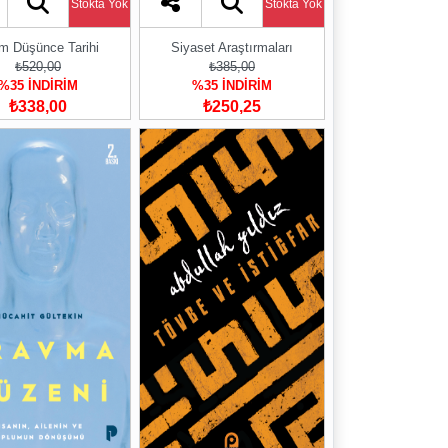
Stokta Yok
Stokta Yok
am Düşünce Tarihi
Siyaset Araştırmaları
₺520,00
₺385,00
%35 İNDİRİM
%35 İNDİRİM
₺338,00
₺250,25