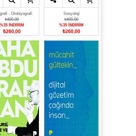
grafi - Otobiyografi
Sosyoloji
₺400,00
₺400,00
%35 İNDİRİM
%35 İNDİRİM
₺260,00
₺260,00