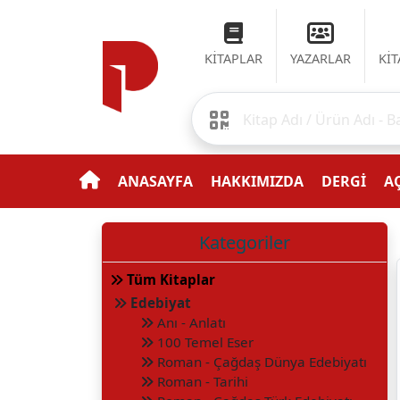
KİTAPLAR
YAZARLAR
Kİ
ANASAYFA
HAKKIMIZDA
DERGİ
AÇ
Kategoriler
Tüm Kitaplar
Edebiyat
Anı - Anlatı
100 Temel Eser
Roman - Çağdaş Dünya Edebiyatı
Roman - Tarihi