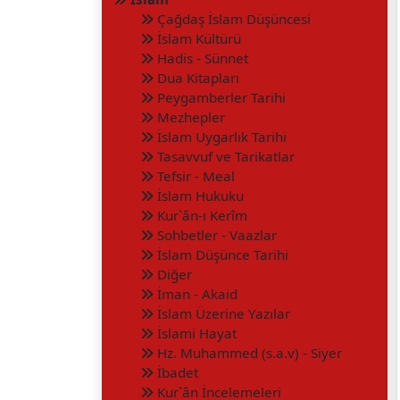
Çağdaş İslam Düşüncesi
İslam Kültürü
Hadis - Sünnet
Dua Kitapları
Peygamberler Tarihi
Mezhepler
İslam Uygarlık Tarihi
Tasavvuf ve Tarikatlar
Tefsir - Meal
İslam Hukuku
Kur`ân-ı Kerîm
Sohbetler - Vaazlar
İslam Düşünce Tarihi
Diğer
İman - Akaid
İslam Üzerine Yazılar
İslami Hayat
Hz. Muhammed (s.a.v) - Siyer
İbadet
Kur`ân İncelemeleri