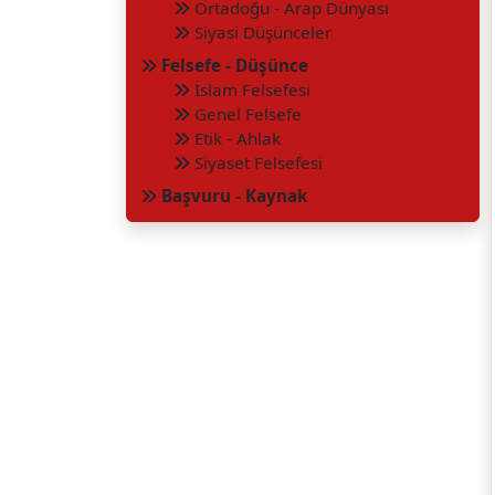
Ortadoğu - Arap Dünyası
Siyasi Düşünceler
Felsefe - Düşünce
İslam Felsefesi
Genel Felsefe
Etik - Ahlak
Siyaset Felsefesi
Başvuru - Kaynak