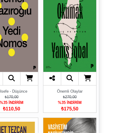
lsefe - Düşünce
Önemli Olaylar
₺170,00
₺270,00
%35 İNDİRİM
%35 İNDİRİM
₺110,50
₺175,50