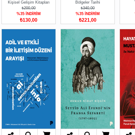
Kişisel Gelişim Kitapları
Bölgeler Tarihi
₺200,00
₺340,00
%35 İNDİRİM
%35 İNDİRİM
₺130,00
₺221,00