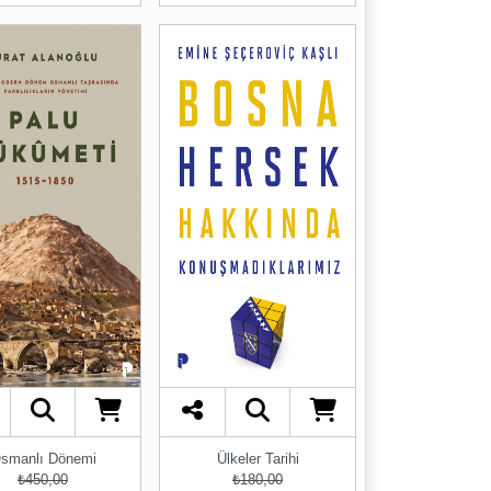
smanlı Dönemi
Ülkeler Tarihi
₺450,00
₺180,00