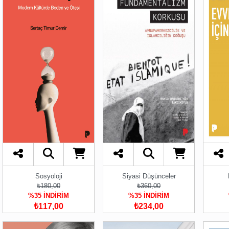
Sosyoloji
Siyasi Düşünceler
₺180,00
₺360,00
%35 İNDİRİM
%35 İNDİRİM
₺117,00
₺234,00