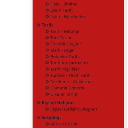
Fıkıh - İlmihal
İslam Tarihi
İslami Hareketler
Tarih
Tarih - Mitoloji
Türk Tarihi
Önemli Olaylar
Tarih - Diğer
Bölgeler Tarihi
Tarih Araştırmaları
Tarihi Kişilikler
Türkiye - Yakın Tarih
İnceleme - Araştırma
Osmanlı Dönemi
Ülkeler Tarihi
Kişisel Gelişim
Kişisel Gelişim Kitapları
Sosyoloji
Aile ve Çocuk