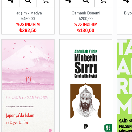
İletişim - Medya
Osmanlı Dönemi
Biyo
₺450,00
₺200,00
%35 İNDİRİM
%35 İNDİRİM
₺292,50
₺130,00