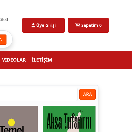
GESİ
Üye Girişi
Sepetim
0
A
VIDEOLAR
İLETİŞİM
ARA