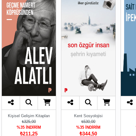
Kişisel Gelişim Kitapları
Kent Sosyolojisi
₺325,00
₺530,00
%35 İNDİRİM
%35 İNDİRİM
₺211,25
₺344,50