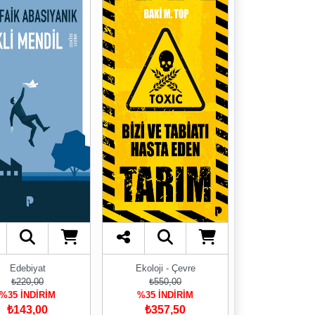
Edebiyat
Ekoloji - Çevre
₺220,00
₺550,00
%35 İNDİRİM
%35 İNDİRİM
₺143,00
₺357,50