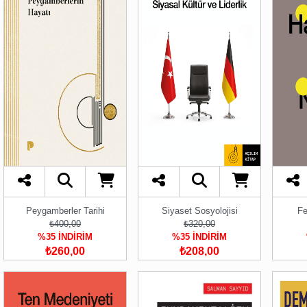
Peygamberler Tarihi
Siyaset Sosyolojisi
Fe
₺400,00
₺320,00
%35 İNDİRİM
%35 İNDİRİM
₺260,00
₺208,00