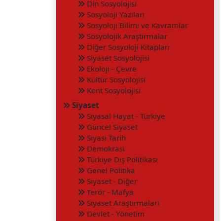
Din Sosyolojisi
Sosyoloji Yazıları
Sosyoloji Bilimi ve Kavramlar
Sosyolojik Araştırmalar
Diğer Sosyoloji Kitapları
Siyaset Sosyolojisi
Ekoloji - Çevre
Kültür Sosyolojisi
Kent Sosyolojisi
Siyaset
Siyasal Hayat - Türkiye
Güncel Siyaset
Siyasi Tarih
Demokrasi
Türkiye Dış Politikası
Genel Politika
Siyaset - Diğer
Terör - Mafya
Siyaset Araştırmaları
Devlet - Yönetim