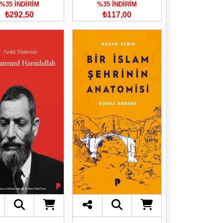
%35 İNDİRİM
%35 İNDİRİM
₺292,50
₺117,00