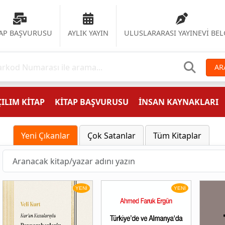
TAP BAŞVURUSU
AYLIK YAYIN
ULUSLARARASI YAYINEVİ BEL
AR
ILIM KİTAP
KİTAP BAŞVURUSU
İNSAN KAYNAKLARI
Yeni Çıkanlar
Çok Satanlar
Tüm Kitaplar
YENİ
YENİ