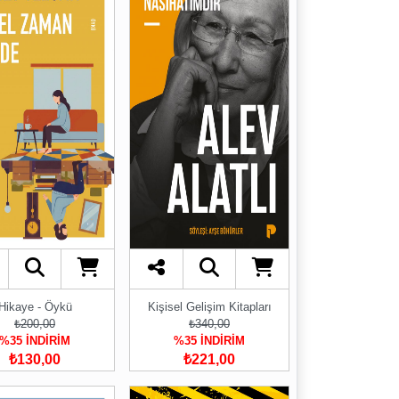
Hikaye - Öykü
Kişisel Gelişim Kitapları
₺200,00
₺340,00
%35 İNDİRİM
%35 İNDİRİM
₺130,00
₺221,00