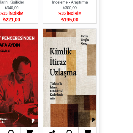
Tarihi Kişilikler
İnceleme - Araştırma
₺340,00
₺300,00
%35 İNDİRİM
%35 İNDİRİM
₺221,00
₺195,00