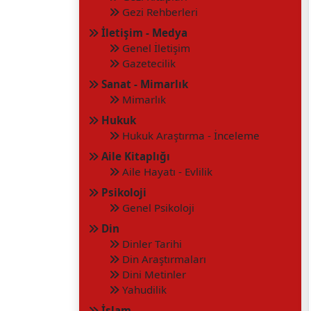
Gezi Rehberleri
İletişim - Medya
Genel İletişim
Gazetecilik
Sanat - Mimarlık
Mimarlık
Hukuk
Hukuk Araştırma - İnceleme
Aile Kitaplığı
Aile Hayatı - Evlilik
Psikoloji
Genel Psikoloji
Din
Dinler Tarihi
Din Araştırmaları
Dini Metinler
Yahudilik
İslam