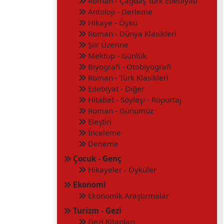
Roman - Çağdaş Türk Edebiyatı
Antoloji - Derleme
Hikaye - Öykü
Roman - Dünya Klasikleri
Şiir Üzerine
Mektup - Günlük
Biyografi - Otobiyografi
Roman - Türk Klasikleri
Edebiyat - Diğer
Hitabet - Söyleşi - Röportaj
Roman - Günümüz
Eleştiri
İnceleme
Deneme
Çocuk - Genç
Hikayeler - Öyküler
Ekonomi
Ekonomik Araştırmalar
Turizm - Gezi
Gezi Kitapları