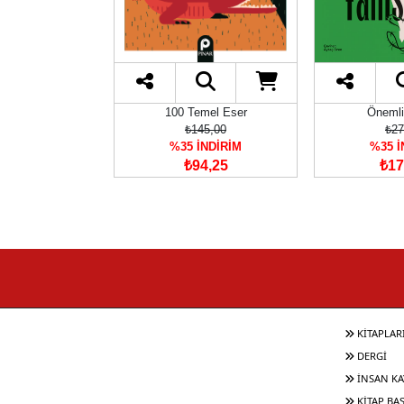
yoloji
100 Temel Eser
Önemli
00,00
₺145,00
₺27
İNDİRİM
%35 İNDİRİM
%35 İ
60,00
₺94,25
₺17
KİTAPLAR
DERGİ
İNSAN KA
KİTAP BA