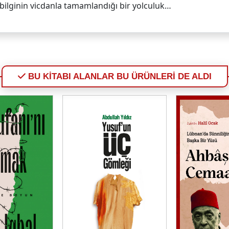
, bilginin vicdanla tamamlandığı bir yolculuk…
BU KİTABI ALANLAR BU ÜRÜNLERİ DE ALDI