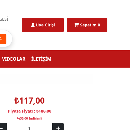
GESİ
Üye Girişi
Sepetim
0
A
VIDEOLAR
İLETİŞİM
₺117,00
Piyasa Fiyatı :
₺180,00
%35,00 İndirimli