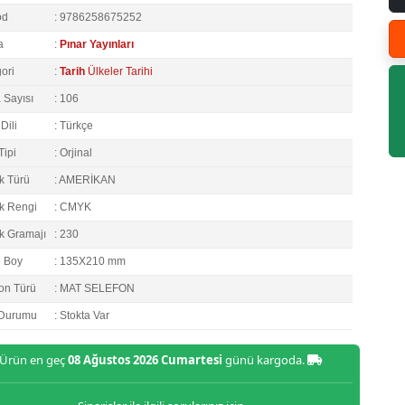
od
: 9786258675252
a
:
Pınar Yayınları
ori
:
Tarih
Ülkeler Tarihi
 Sayısı
: 106
Dili
: Türkçe
Tipi
: Orjinal
k Türü
: AMERİKAN
k Rengi
: CMYK
k Gramajı
: 230
e Boy
: 135X210 mm
on Türü
: MAT SELEFON
 Durumu
: Stokta Var
Ürün en geç
08 Ağustos 2026 Cumartesi
günü kargoda.