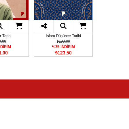
r Tarihi
İslam Düşünce Tarihi
Roman - Düny
0,00
₺190,00
₺120
NDİRİM
%35 İNDİRİM
%35 İN
1,00
₺123,50
₺78