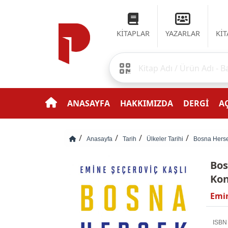
KİTAPLAR
YAZARLAR
Kİ
ANASAYFA
HAKKIMIZDA
DERGİ
AÇ
Anasayfa
Tarih
Ülkeler Tarihi
Bosna Herse
Bos
Kon
Emin
ISBN