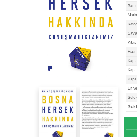
Bark
Mark
Kateg
Sayfa
Kitap 
Eser 
Kapa
Kapa
Kapa
En v
Selef
Stok