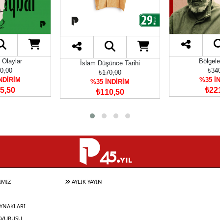
 Olaylar
Bölgele
İslam Düşünce Tarihi
0,00
₺34
₺170,00
NDİRİM
%35 İ
%35 İNDİRİM
5,50
₺22
₺110,50
IMIZ
AYLIK YAYIN
YNAKLARI
ŞVURUSU