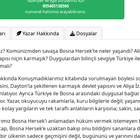
Siparişler ile ilgili sorularınız için
905465138566
numaralı hattımızı arayabilirsiniz.
arı
Yazar Hakkında
Dosyalar
z? Komünizmden savaşa Bosna Hersek’te neler yaşandı? Aliy
apısı niçin karmaşık? Duygulardan bilinçli sevgiye Türkiye ile
malı?
akkında Konuşmadıklarımız kitabında sorulmayan böylesi so
sini, Dayton’la şekillenen karmaşık devlet yapısını ve Aliya 
e anlatıyor. Ayrıca Türkiye ile Bosna arasındaki duygusal bağl
yor. Yazar, okuyucuyu rakamlarla, kuru bilgilerle değil; yaşan
lay yargıların ve tek taraflı anlatıların karşısına; sakin, s
mız Bosna Hersek’i anlamadan hüküm vermek istemeyen her
tap, Bosna Hersek’e uzaktan bakıp onu bildiğini sananlara d
an bir ülkenin sadece geçmişini değil, bugününü ve yarınını d