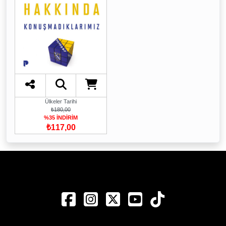
Ülkeler Tarihi
₺180,00
%35 İNDİRİM
₺117,00