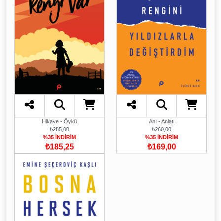
Hikaye - Öykü
Anı - Anlatı
₺285,00
₺260,00
%35 İNDİRİM
%35 İNDİRİM
₺185,25
₺169,00