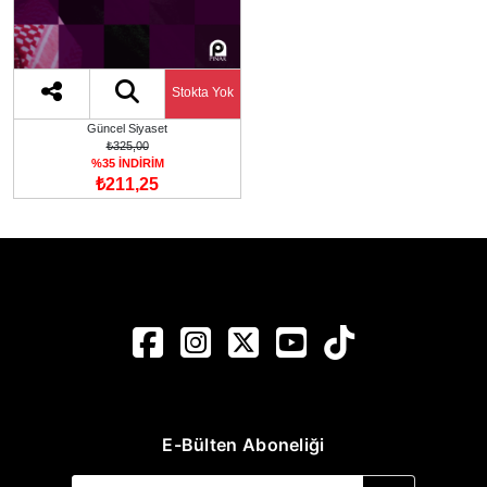
Stokta Yok
Güncel Siyaset
₺325,00
%35 İNDİRİM
₺211,25
E-Bülten Aboneliği