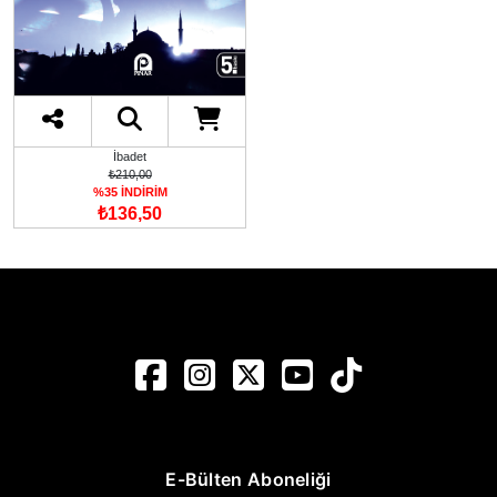
İbadet
₺210,00
%35 İNDİRİM
₺136,50
E-Bülten Aboneliği