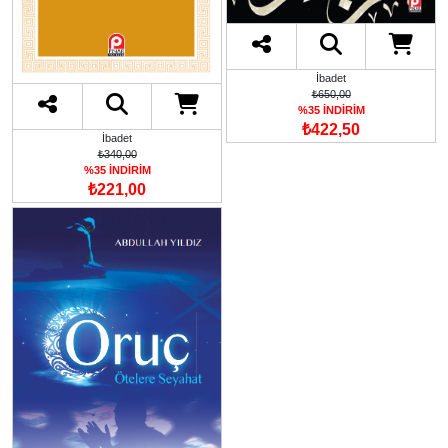
İbadet
₺650,00
%35 İNDİRİM
₺422,50
İbadet
₺340,00
%35 İNDİRİM
₺221,00