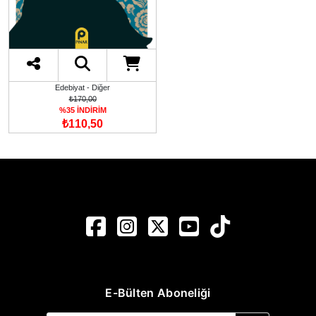
Edebiyat - Diğer
₺170,00
%35 İNDİRİM
₺110,50
E-Bülten Aboneliği