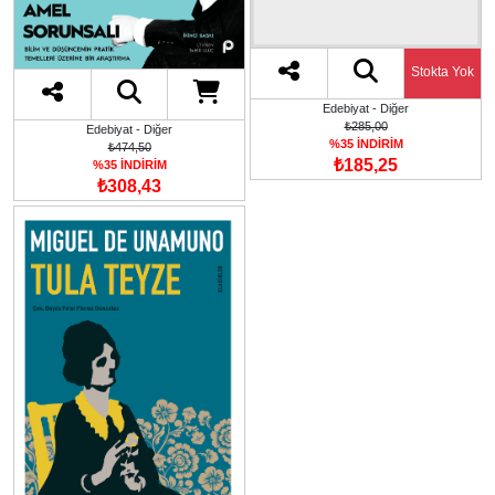
Stokta Yok
Edebiyat - Diğer
₺285,00
Edebiyat - Diğer
%35 İNDİRİM
₺474,50
₺185,25
%35 İNDİRİM
₺308,43