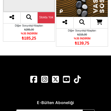
Stokta Yok
Diğer Sosyoloji Kitapları
₺285,00
Diğer Sosyoloji Kitapları
%35 İNDİRİM
₺215,00
₺185,25
%35 İNDİRİM
₺139,75
E-Bülten Aboneliği