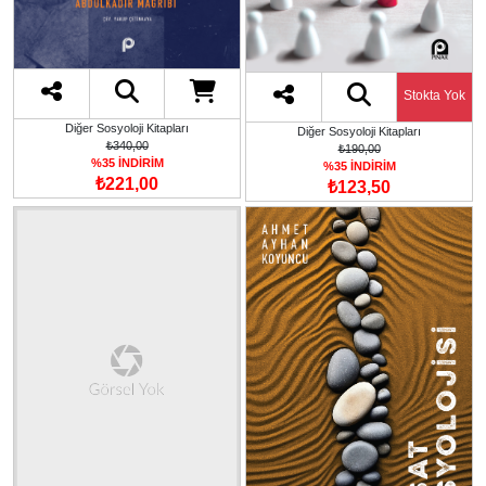
Stokta Yok
Diğer Sosyoloji Kitapları
Diğer Sosyoloji Kitapları
₺340,00
₺190,00
%35 İNDİRİM
%35 İNDİRİM
₺221,00
₺123,50