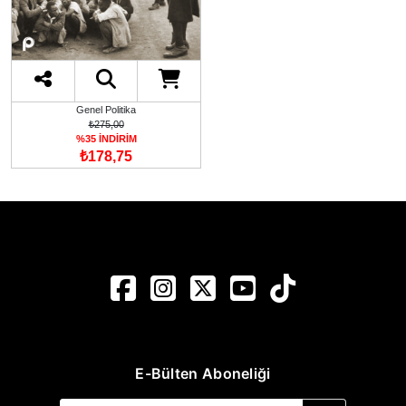
Genel Politika
₺275,00
%35 İNDİRİM
₺178,75
E-Bülten Aboneliği