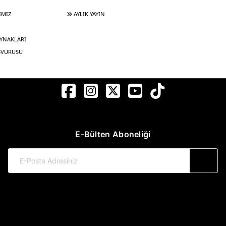
IMIZ
AYLIK YAYIN
YNAKLARI
ŞVURUSU
E-Bülten Aboneliği
© 2017-2026 Pınar Yayınları
Web Sitemiz Kitapsoft Yayınevi Otomasyon Sistemini Kullanmaktadır.