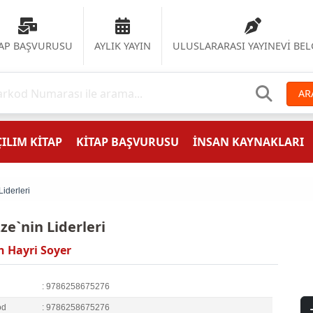
TAP BAŞVURUSU
AYLIK YAYIN
ULUSLARARASI YAYINEVİ BEL
AR
ILIM KİTAP
KİTAP BAŞVURUSU
İNSAN KAYNAKLARI
iderleri
ze`nin Liderleri
 Hayri Soyer
: 9786258675276
od
: 9786258675276