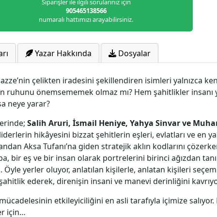
Siparişler ile ilgili sorularınız için
905465138566
numaralı hattımızı arayabilirsiniz.
arı
Yazar Hakkında
Dosyalar
azze’nin çelikten iradesini şekillendiren isimleri yalnızca 
tin ruhunu önemsememek olmaz mı? Hem şahitlikler insanı ye
a neye yarar?
serinde;
Salih Aruri, İsmail Heniye, Yahya Sinvar ve Mu
derlerin hikâyesini bizzat şehitlerin eşleri, evlatları ve en 
yandan Aksa Tufanı’na giden stratejik aklın kodlarını çözerk
 bir eş ve bir insan olarak portrelerini birinci ağızdan tanı
yle yerler oluyor, anlatılan kişilerle, anlatan kişileri se
şahitlik ederek, direnişin insani ve manevi derinliğini kavrıyo
ücadelesinin etkileyiciliğini en asli tarafıyla içimize salıyo
r için…