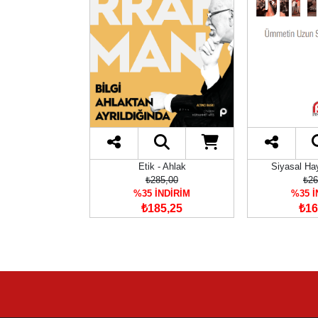
- Anlatı
Etik - Ahlak
Siyasal Hay
35,00
₺285,00
₺26
İNDİRİM
%35 İNDİRİM
%35 İ
52,75
₺185,25
₺16