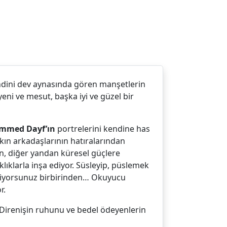
kendini dev aynasında gören manşetlerin
ni ve mesut, başka iyi ve güzel bir
hammed Dayf’ın
portrelerini kendine has
yakın arkadaşlarının hatıralarından
en, diğer yandan küresel güçlere
klıklarla inşa ediyor. Süsleyip, püslemek
çemiyorsunuz birbirinden… Okuyucu
r.
r. Direnişin ruhunu ve bedel ödeyenlerin