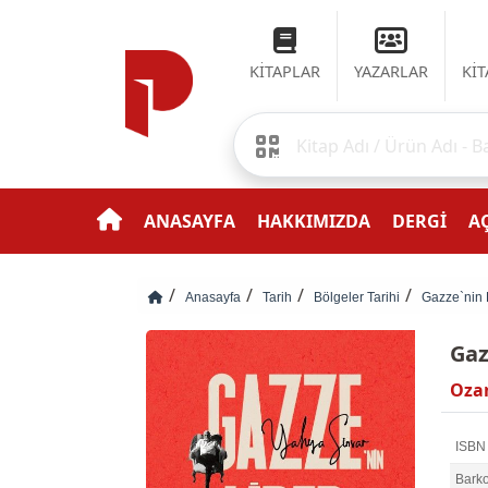
KİTAPLAR
YAZARLAR
Kİ
ANASAYFA
HAKKIMIZDA
DERGİ
AÇ
Anasayfa
Tarih
Bölgeler Tarihi
Gazze`nin L
Gaz
Ozan
ISBN
Bark