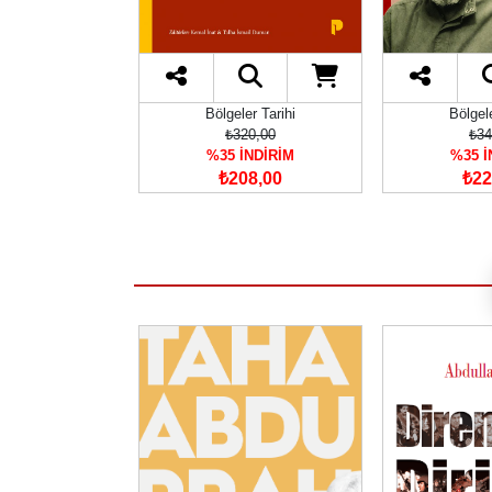
Bölgeler Tarihi
Bölgele
₺320,00
₺34
%35 İNDİRİM
%35 İ
₺208,00
₺22