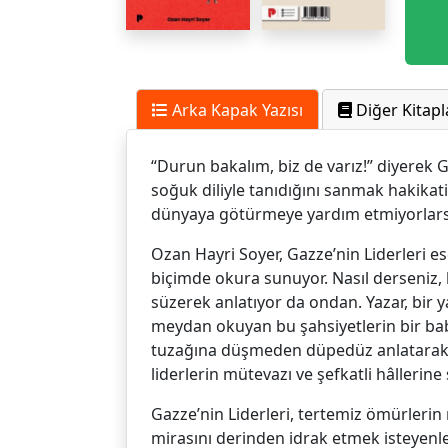
Arka Kapak Yazısı
Diğer Kitapl
“Durun bakalım, biz de varız!” diyerek G
soğuk diliyle tanıdığını sanmak hakika
dünyaya götürmeye yardım etmiyorlars
Ozan Hayri Soyer, Gazze’nin Liderleri e
biçimde okura sunuyor. Nasıl derseniz, li
süzerek anlatıyor da ondan. Yazar, bir 
meydan okuyan bu şahsiyetlerin bir baba,
tuzağına düşmeden düpedüz anlatarak. Ö
liderlerin mütevazı ve şefkatli hâllerine 
Gazze’nin Liderleri, tertemiz ömürlerin m
mirasını derinden idrak etmek isteyenle