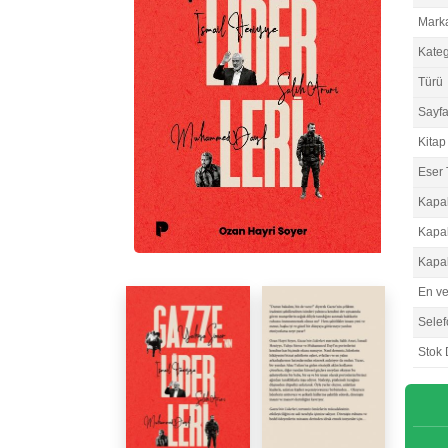
Mark
Kateg
Türü
Sayfa
Kitap 
Eser 
Kapa
Kapa
Kapa
En v
Selef
Stok