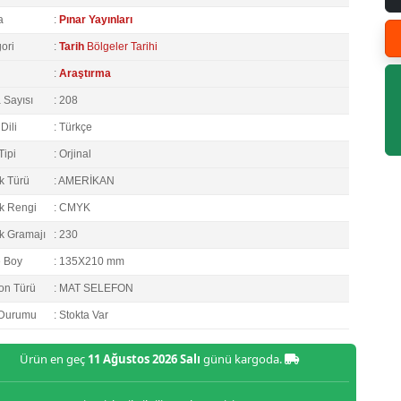
a
:
Pınar Yayınları
ori
:
Tarih
Bölgeler Tarihi
:
Araştırma
 Sayısı
: 208
Dili
: Türkçe
Tipi
: Orjinal
k Türü
: AMERİKAN
k Rengi
: CMYK
k Gramajı
: 230
e Boy
: 135X210 mm
on Türü
: MAT SELEFON
 Durumu
: Stokta Var
Ürün en geç
11 Ağustos 2026 Salı
günü kargoda.