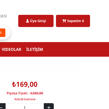
GESİ
Üye Girişi
Sepetim
0
A
VIDEOLAR
İLETİŞİM
₺169,00
Piyasa Fiyatı :
₺260,00
%35,00 İndirimli