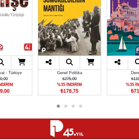
at - Türkiye
Genel Politika
Den
0,00
₺275,00
₺11
NDİRİM
%35 İNDİRİM
%35 İ
9,00
₺178,75
₺71