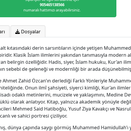
905465138566
numaralı hattımızı arayabilirsiniz.
arı
Dosyalar
nt alt kıtasındaki derin sarsıntıların içinde yetişen Muhamme
ridir. Klasik İslam ilimlerini yakından tanımasıyla modern 
 belirgin özelliğidir. Hadis, siyer, İslam hukuku, Kur’an ilim
nın sebebi de geleneği ve modernliği bir arada düşünebilmiş
Ahmet Zahid Özcan’ın derlediği Farklı Yönleriyle Muhamme
teliğinde. Onun ilmî şahsiyeti, siyerci kimliği, Kur’an iliml
iktisadı odaklı metinlerini, mucizele ve yaklaşımını, Medine D
üklü olarak anlatıyor. Kitap, yalnızca akademik yönüyle deği
ileri Mehmed Said Hatiboğlu, Yusuf Ziya Kavakçı ve Nasrul
anlı ve sahici portresi çiziliyor.
rakmış, dünya çapında saygı görmüş Muhammed Hamidullah’ı y