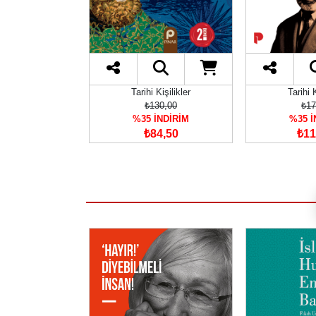
Tarihi Kişilikler
Tarihi K
₺130,00
₺17
%35 İNDİRİM
%35 İ
₺84,50
₺11