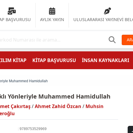
TAP BAŞVURUSU
AYLIK YAYIN
ULUSLARARASI YAYINEVİ BEL
AR
ILIM KİTAP
KİTAP BAŞVURUSU
İNSAN KAYNAKLARI
leriyle Muhammed Hamidullah
klı Yönleriyle Muhammed Hamidullah
met Çakırtaş
/
Ahmet Zahid Özcan
/
Muhsin
eroğlu
: 9789753529969