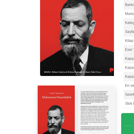
Bark
Mark
Kateg
Sayfa
Kitap 
Eser 
Kapa
Kapa
Kapa
En v
Selef
Stok