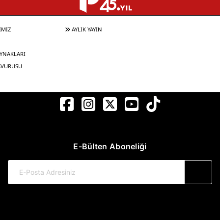
IMIZ
AYLIK YAYIN
YNAKLARI
ŞVURUSU
E-Bülten Aboneliği
© 2017-2026 Pınar Yayınları