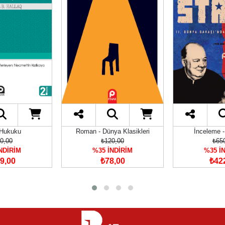
 Hukuku
Roman - Dünya Klasikleri
İnceleme -
0,00
₺120,00
₺65
NDİRİM
%35 İNDİRİM
%35 İ
9,00
₺78,00
₺42