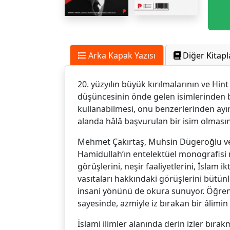
Arka Kapak Yazısı
Diğer Kitapl
20. yüzyılın büyük kırılmalarının ve Hi
düşüncesinin önde gelen isimlerinden bi
kullanabilmesi, onu benzerlerinden ayıran
alanda hâlâ başvurulan bir isim olması
Mehmet Çakırtaş, Muhsin Dügeroğlu ve 
Hamidullah’ın entelektüel monografisi ni
görüşlerini, neşir faaliyetlerini, İslam 
vasıtaları hakkındaki görüşlerini bütünl
insani yönünü de okura sunuyor. Öğrenc
sayesinde, azmiyle iz bırakan bir âlimin c
İslami ilimler alanında derin izler bı