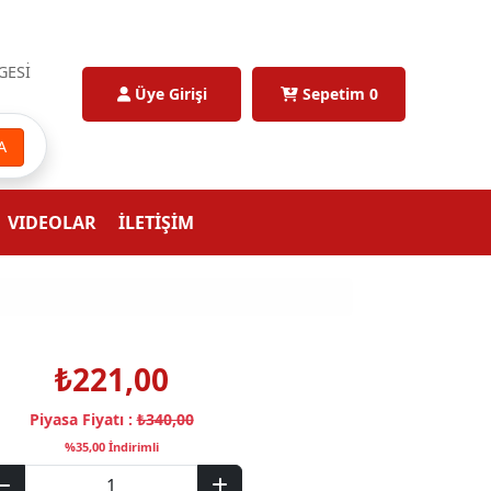
GESİ
Üye Girişi
Sepetim
0
A
VIDEOLAR
İLETİŞİM
₺221,00
Piyasa Fiyatı :
₺340,00
%35,00 İndirimli