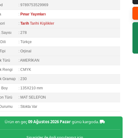
od
: 9789753529969
a
:
Pınar Yayınları
ori
:
Tarih
Tarihi Kişilikler
 Sayısı
: 278
Dili
: Türkçe
Tipi
: Orjinal
k Türü
: AMERİKAN
k Rengi
: CMYK
k Gramajı
: 230
e Boy
: 135X210 mm
on Türü
: MAT SELEFON
 Durumu
: Stokta Var
Ürün en geç
09 Ağustos 2026 Pazar
günü kargoda.
Siparişler ile ilgili sorularınız için