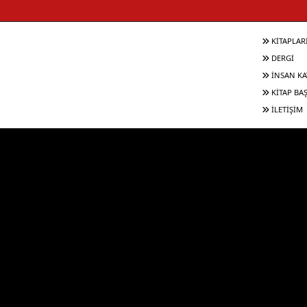
KİTAPLAR
DERGİ
İNSAN KA
KİTAP BA
İLETİŞİM