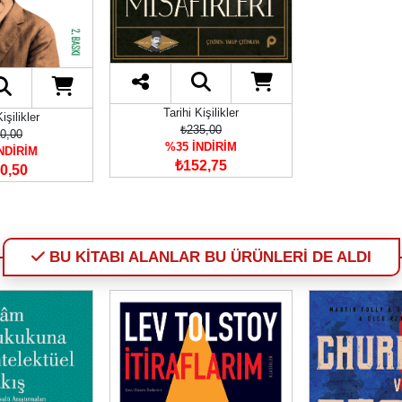
Tarihi Kişilikler
işilikler
₺235,00
0,00
%35 İNDİRİM
NDİRİM
₺152,75
0,50
BU KİTABI ALANLAR BU ÜRÜNLERİ DE ALDI