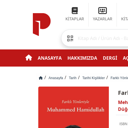
KİTAPLAR
YAZARLAR
Kİ
ANASAYFA
HAKKIMIZDA
DERGİ
AÇ
Anasayfa
Tarih
Tarihi Kişilikler
Farklı Yön
Far
Meh
Düğ
ISBN