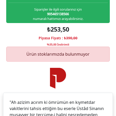
Siparişler ile ilgili sorularınız için
905465138566
numaralı hattımızı arayabilirsiniz.
₺253,50
Piyasa Fiyatı :
₺390,00
%35,00 İndirimli
Ürün stoklarımızda bulunmuyor
"Ah azizim acırım ki ömrümün en kıymetdar
vakitlerini tahsis ettiğim bu eserle Üstâd Sinanın
musavver bir tercüme-i halini neşredemeden