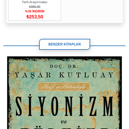
Tarih Araştırmaları
₺390,00
%35 İNDİRİM
₺253,50
BENZER KİTAPLAR