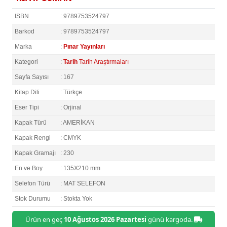
ISBN
: 9789753524797
Barkod
: 9789753524797
Marka
:
Pınar Yayınları
Kategori
:
Tarih
Tarih Araştırmaları
Sayfa Sayısı
: 167
Kitap Dili
: Türkçe
Eser Tipi
: Orjinal
Kapak Türü
: AMERİKAN
Kapak Rengi
: CMYK
Kapak Gramajı
: 230
En ve Boy
: 135X210 mm
Selefon Türü
: MAT SELEFON
Stok Durumu
: Stokta Yok
Ürün en geç
10 Ağustos 2026 Pazartesi
günü kargoda.