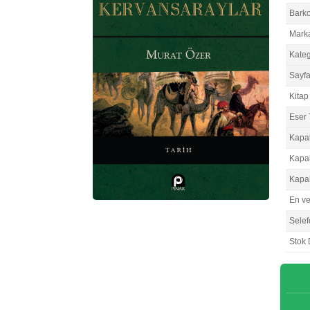
Bark
Mark
Kateg
Sayfa
Kitap 
Eser 
Kapa
Kapa
Kapa
En v
Selef
Stok