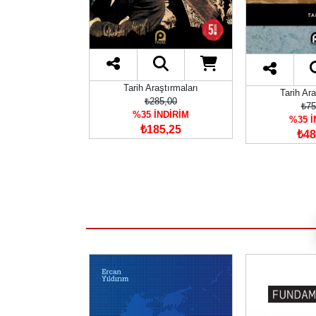
Tarih Araştırmaları
aştırmaları
Tarih Ara
₺285,00
80,00
₺75
%35 İNDİRİM
İNDİRİM
%35 İ
₺185,25
47,00
₺48