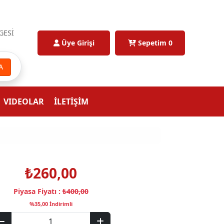
GESİ
Üye Girişi
Sepetim
0
A
VIDEOLAR
İLETİŞİM
₺260,00
Piyasa Fiyatı :
₺400,00
%35,00 İndirimli