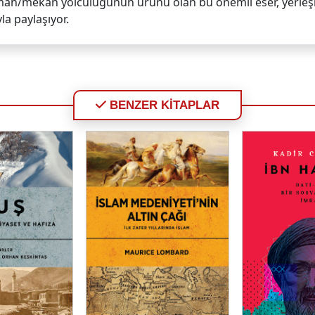
man/mekan yolculuğunun ürünü olan bu önemli eser, yerleşik ka
a paylaşıyor.
BENZER KİTAPLAR