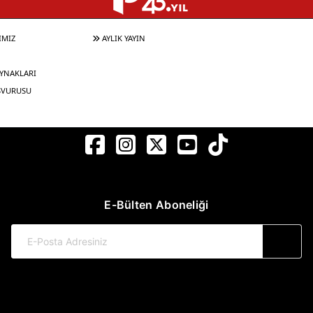
IMIZ
AYLIK YAYIN
YNAKLARI
ŞVURUSU
E-Bülten Aboneliği
© 2017-2026 Pınar Yayınları