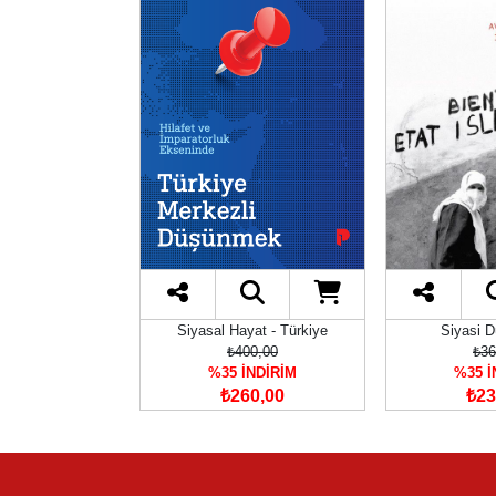
Siyasal Hayat - Türkiye
Siyasi D
₺400,00
₺36
%35 İNDİRİM
%35 İ
₺260,00
₺23