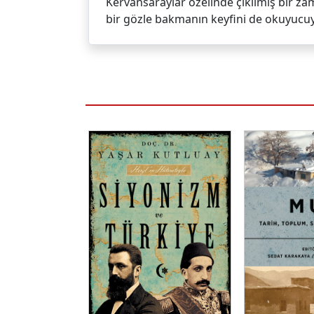
Kervansaraylar özelinde çıkılmış bir za
bir gözle bakmanın keyfini de okuyucuyl