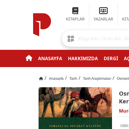
KİTAPLAR
YAZARLAR
Kİ
ANASAYFA
HAKKIMIZDA
DERGİ
AÇ
Anasayfa
Tarih
Tarih Araştırmaları
Osmanlı
Osm
Ker
Mur
ISBN