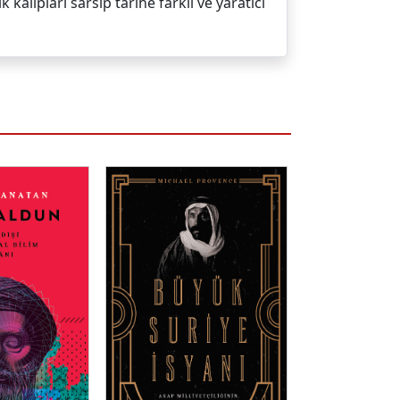
lıpları sarsıp tarihe farklı ve yaratıcı