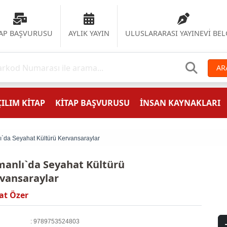
TAP BAŞVURUSU
AYLIK YAYIN
ULUSLARARASI YAYINEVİ BEL
AR
ILIM KİTAP
KİTAP BAŞVURUSU
İNSAN KAYNAKLARI
`da Seyahat Kültürü Kervansaraylar
anlı`da Seyahat Kültürü
vansaraylar
at Özer
: 9789753524803