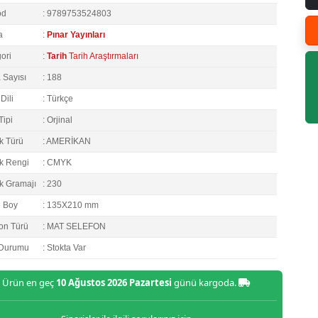
od
: 9789753524803
a
:
Pınar Yayınları
ori
:
Tarih
Tarih Araştırmaları
 Sayısı
: 188
Dili
: Türkçe
Tipi
: Orjinal
k Türü
: AMERİKAN
k Rengi
: CMYK
k Gramajı
: 230
e Boy
: 135X210 mm
on Türü
: MAT SELEFON
 Durumu
: Stokta Var
Ürün en geç
10 Ağustos 2026 Pazartesi
günü kargoda.