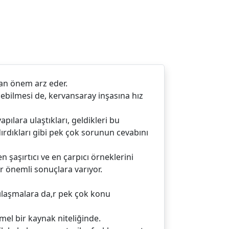
dan önem arz eder.
lebilmesi de, kervansaray inşasına hız
ılara ulaştıkları, geldikleri bu
ndırdıkları gibi pek çok sorunun cevabını
şaşırtıcı ve en çarpıcı örneklerini
r önemli sonuçlara varıyor.
şılaşmalara da,r pek çok konu
mel bir kaynak niteliğinde.