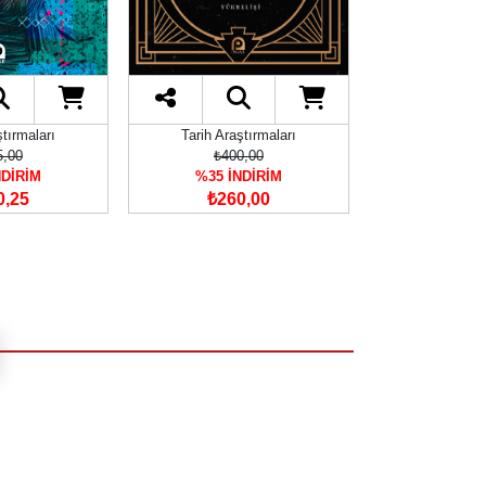
ştırmaları
Tarih Araştırmaları
Tarih Araş
5,00
₺400,00
₺190
NDİRİM
%35 İNDİRİM
%35 İN
0,25
₺260,00
₺123