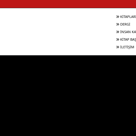
KİTAPLAR
DERGİ
İNSAN KA
KİTAP BA
İLETİŞİM