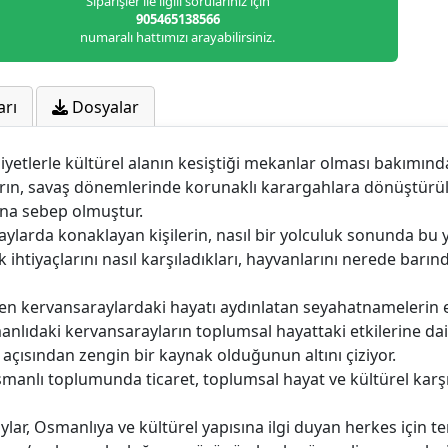
Siparişler ile ilgili sorularınız için
905465138566
numaralı hattımızı arayabilirsiniz.
arı
Dosyalar
iyetlerle kültürel alanın kesiştiği mekanlar olması bakımın
ıların, savaş dönemlerinde korunaklı karargahlara dönüştürü
ına sebep olmuştur.
arda konaklayan kişilerin, nasıl bir yolculuk sonunda bu yap
 ihtiyaçlarını nasıl karşıladıkları, hayvanlarını nerede barı
en kervansaraylardaki hayatı aydınlatan seyahatnamelerin en 
nlıdaki kervansarayların toplumsal hayattaki etkilerine dai
 açısından zengin bir kaynak olduğunun altını çiziyor.
 Osmanlı toplumunda ticaret, toplumsal hayat ve kültürel kar
r, Osmanlıya ve kültürel yapısına ilgi duyan herkes için te