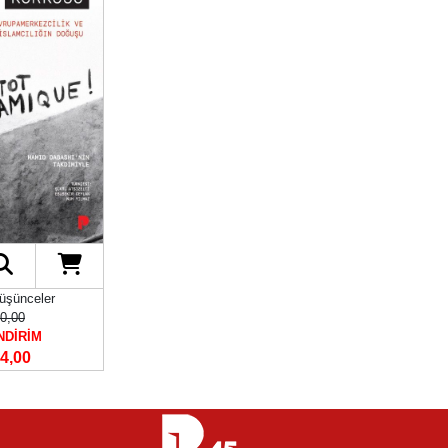
üşünceler
0,00
NDİRİM
4,00