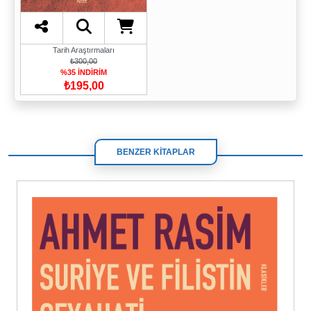
Tarih Araştırmaları
₺300,00
%35 İNDİRİM
₺195,00
BENZER KİTAPLAR