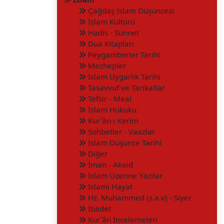
Çağdaş İslam Düşüncesi
İslam Kültürü
Hadis - Sünnet
Dua Kitapları
Peygamberler Tarihi
Mezhepler
İslam Uygarlık Tarihi
Tasavvuf ve Tarikatlar
Tefsir - Meal
İslam Hukuku
Kur`ân-ı Kerîm
Sohbetler - Vaazlar
İslam Düşünce Tarihi
Diğer
İman - Akaid
İslam Üzerine Yazılar
İslami Hayat
Hz. Muhammed (s.a.v) - Siyer
İbadet
Kur`ân İncelemeleri