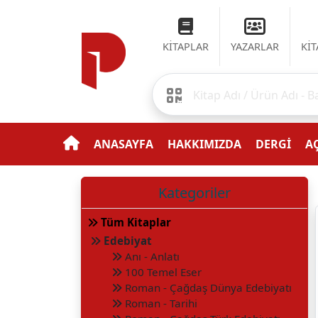
KİTAPLAR
YAZARLAR
Kİ
ANASAYFA
HAKKIMIZDA
DERGİ
AÇ
Kategoriler
Tüm Kitaplar
Edebiyat
Anı - Anlatı
100 Temel Eser
Roman - Çağdaş Dünya Edebiyatı
Roman - Tarihi