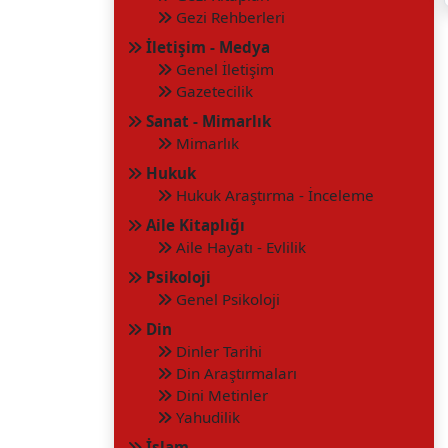
Gezi Rehberleri
İletişim - Medya
Genel İletişim
Gazetecilik
Sanat - Mimarlık
Mimarlık
Hukuk
Hukuk Araştırma - İnceleme
Aile Kitaplığı
Aile Hayatı - Evlilik
Psikoloji
Genel Psikoloji
Din
Dinler Tarihi
Din Araştırmaları
Dini Metinler
Yahudilik
İslam