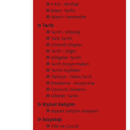
Fıkıh - İlmihal
İslam Tarihi
İslami Hareketler
Tarih
Tarih - Mitoloji
Türk Tarihi
Önemli Olaylar
Tarih - Diğer
Bölgeler Tarihi
Tarih Araştırmaları
Tarihi Kişilikler
Türkiye - Yakın Tarih
İnceleme - Araştırma
Osmanlı Dönemi
Ülkeler Tarihi
Kişisel Gelişim
Kişisel Gelişim Kitapları
Sosyoloji
Aile ve Çocuk