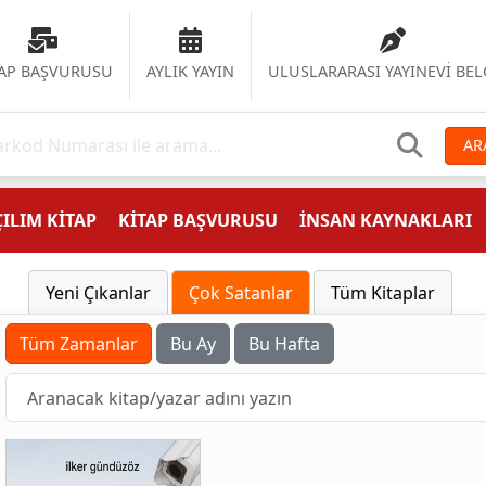
TAP BAŞVURUSU
AYLIK YAYIN
ULUSLARARASI YAYINEVİ BEL
AR
ILIM KİTAP
KİTAP BAŞVURUSU
İNSAN KAYNAKLARI
Yeni Çıkanlar
Çok Satanlar
Tüm Kitaplar
Tüm Zamanlar
Bu Ay
Bu Hafta