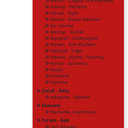
Roman - Çağdaş Türk Edebiyatı
Antoloji - Derleme
Hikaye - Öykü
Roman - Dünya Klasikleri
Şiir Üzerine
Mektup - Günlük
Biyografi - Otobiyografi
Roman - Türk Klasikleri
Edebiyat - Diğer
Hitabet - Söyleşi - Röportaj
Roman - Günümüz
Eleştiri
İnceleme
Deneme
Çocuk - Genç
Hikayeler - Öyküler
Ekonomi
Ekonomik Araştırmalar
Turizm - Gezi
Gezi Kitapları