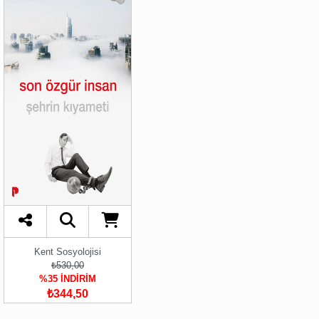
Kent Sosyolojisi
₺530,00
%35 İNDİRİM
₺344,50