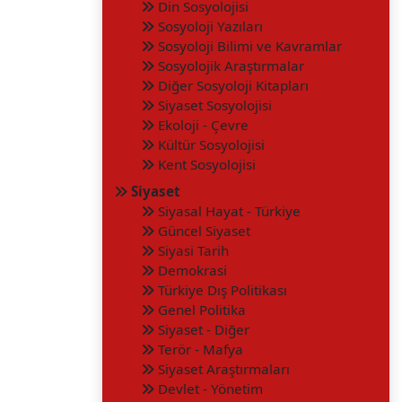
Din Sosyolojisi
Sosyoloji Yazıları
Sosyoloji Bilimi ve Kavramlar
Sosyolojik Araştırmalar
Diğer Sosyoloji Kitapları
Siyaset Sosyolojisi
Ekoloji - Çevre
Kültür Sosyolojisi
Kent Sosyolojisi
Siyaset
Siyasal Hayat - Türkiye
Güncel Siyaset
Siyasi Tarih
Demokrasi
Türkiye Dış Politikası
Genel Politika
Siyaset - Diğer
Terör - Mafya
Siyaset Araştırmaları
Devlet - Yönetim