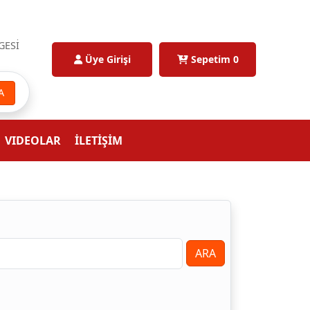
GESİ
Üye Girişi
Sepetim
0
A
VIDEOLAR
İLETİŞİM
ARA