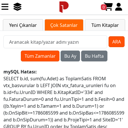
0
Yeni Çıkanlar
Çok Satanlar
Tüm Kitaplar
ARA
Tüm Zamanlar
Bu Ay
Bu Hafta
mySQL Hatası:
SELECT b.id, sum(fu.Adet) as ToplamSatis FROM
vtx_basvurular b LEFT JOIN vtx_fatura_urunleri fu on
b.id=fu.UrunID WHERE b.KitapKatID='334' and
fu.FaturaDurum=0 and fu.UrunTipi=1 and b.Fesih=0 and
((b.Yayin=1 and b.Tamam=1 and b.Durum=1) or
(b.OnSipBit>=1786085599 and b.OnSipBas<=1786085599
and b.OnSipDurum=1)) and b.ProjeTipi=1 and SiteID='1'
GROUP BY fu.UrunID order by ToplamSatis desc