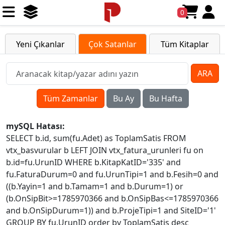
0
Yeni Çıkanlar
Çok Satanlar
Tüm Kitaplar
ARA
Tüm Zamanlar
Bu Ay
Bu Hafta
mySQL Hatası:
SELECT b.id, sum(fu.Adet) as ToplamSatis FROM
vtx_basvurular b LEFT JOIN vtx_fatura_urunleri fu on
b.id=fu.UrunID WHERE b.KitapKatID='335' and
fu.FaturaDurum=0 and fu.UrunTipi=1 and b.Fesih=0 and
((b.Yayin=1 and b.Tamam=1 and b.Durum=1) or
(b.OnSipBit>=1785970366 and b.OnSipBas<=1785970366
and b.OnSipDurum=1)) and b.ProjeTipi=1 and SiteID='1'
GROUP BY fu.UrunID order by ToplamSatis desc