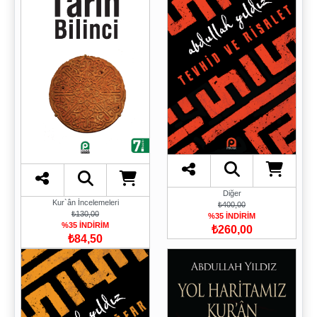
Diğer
Kur`ân İncelemeleri
₺400,00
₺130,00
%35 İNDİRİM
%35 İNDİRİM
₺260,00
₺84,50