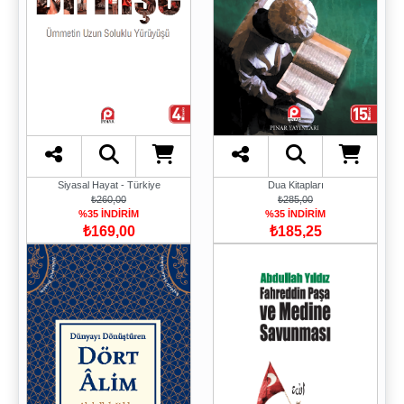
Dua Kitapları
Siyasal Hayat - Türkiye
₺285,00
₺260,00
%35 İNDİRİM
%35 İNDİRİM
₺185,25
₺169,00