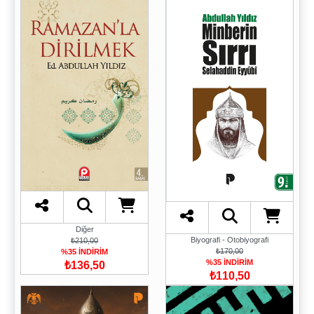
Diğer
Biyografi - Otobiyografi
₺210,00
₺170,00
%35 İNDİRİM
%35 İNDİRİM
₺136,50
₺110,50