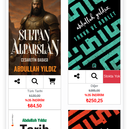
Stokta Yok
Diğer
₺385,00
Türk Tarihi
%35 İNDİRİM
₺130,00
₺250,25
%35 İNDİRİM
₺84,50