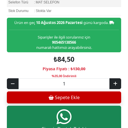
Selefon Türü
: MAT SELEFON
Stok Durumu
: Stokta Var
Ürün en geç
10 Ağustos 2026 Pazartesi
günü kargoda.
Siparişler ile ilgili sorularınız için
905465138566
numaralı hattımızı arayabilirsiniz.
₺84,50
Piyasa Fiyatı :
₺130,00
%35,00 İndirimli
Sepete Ekle