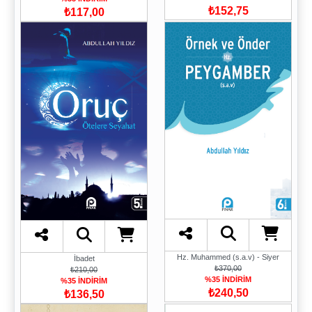
₺152,75
₺117,00
Hz. Muhammed (s.a.v) - Siyer
İbadet
₺370,00
₺210,00
%35 İNDİRİM
%35 İNDİRİM
₺240,50
₺136,50