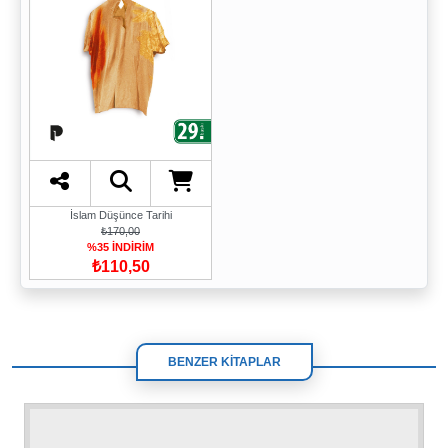
İslam Düşünce Tarihi
₺170,00
%35 İNDİRİM
₺110,50
BENZER KİTAPLAR