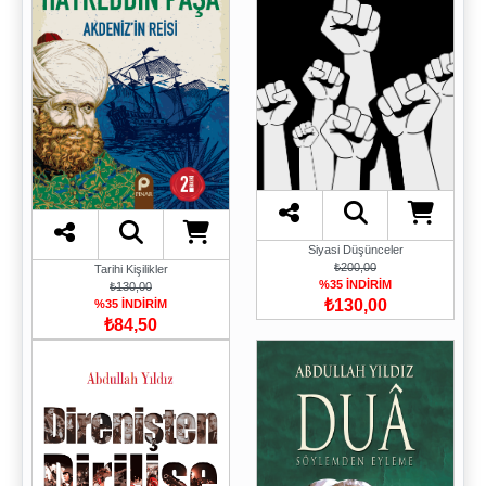
Siyasi Düşünceler
₺200,00
Tarihi Kişilikler
%35 İNDİRİM
₺130,00
₺130,00
%35 İNDİRİM
₺84,50