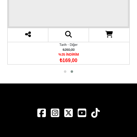
Tarih - Diğer
₺260,00
%35 İNDİRİM
₺169,00