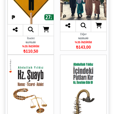
Diğer
İbadet
₺220,00
₺170,00
%35 İNDİRİM
%35 İNDİRİM
₺143,00
₺110,50