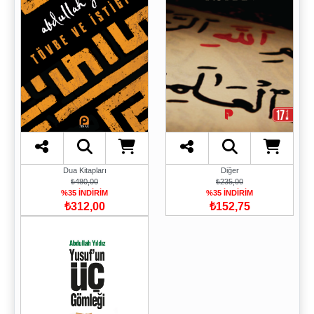
Dua Kitapları
Diğer
₺480,00
₺235,00
%35 İNDİRİM
%35 İNDİRİM
₺312,00
₺152,75