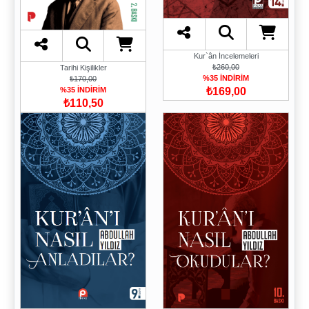
Kur`ân İncelemeleri
₺260,00
Tarihi Kişilikler
%35 İNDİRİM
₺170,00
₺169,00
%35 İNDİRİM
₺110,50