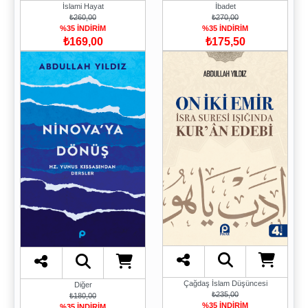
İbadet
İslami Hayat
₺270,00
₺260,00
%35 İNDİRİM
%35 İNDİRİM
₺175,50
₺169,00
Çağdaş İslam Düşüncesi
Diğer
₺235,00
₺180,00
%35 İNDİRİM
%35 İNDİRİM