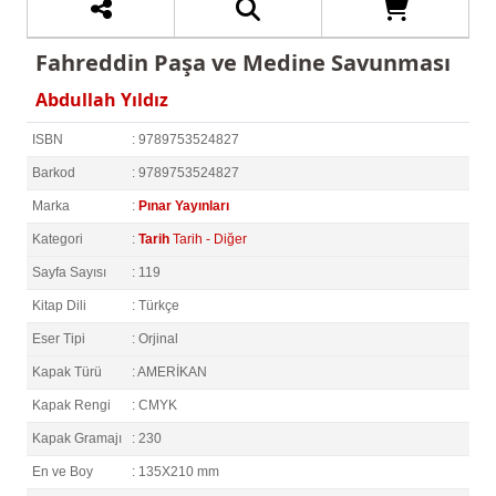
Fahreddin Paşa ve Medine Savunması
Abdullah Yıldız
ISBN
: 9789753524827
Barkod
: 9789753524827
Marka
:
Pınar Yayınları
Kategori
:
Tarih
Tarih - Diğer
Sayfa Sayısı
: 119
Kitap Dili
: Türkçe
Eser Tipi
: Orjinal
Kapak Türü
: AMERİKAN
Kapak Rengi
: CMYK
Kapak Gramajı
: 230
En ve Boy
: 135X210 mm