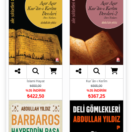
İslami Hayat
Kur`ân-ı Kerîm
₺650,00
₺565,00
%35 İNDİRİM
%35 İNDİRİM
₺422,50
₺367,25