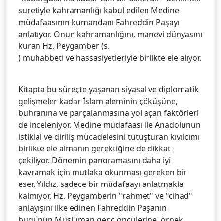
suretiyle kahramanlığı kabul edilen Medine
müdafaasının kumandanı Fahreddin Paşayı
anlatıyor. Onun kahramanlığını, manevi dünyasını
kuran Hz. Peygamber (s.
) muhabbeti ve hassasiyetleriyle birlikte ele alıyor.
Kitapta bu süreçte yaşanan siyasal ve diplomatik
gelişmeler kadar İslam aleminin çöküşüne,
buhranına ve parçalanmasına yol açan faktörleri
de inceleniyor. Medine müdafaası ile Anadolunun
istiklal ve diriliş mücadelesini tutuşturan kıvılcımı
birlikte ele almanın gerektiğine de dikkat
çekiliyor. Dönemin panoramasını daha iyi
kavramak için mutlaka okunması gereken bir
eser. Yıldız, sadece bir müdafaayı anlatmakla
kalmıyor, Hz. Peygamberin "rahmet" ve "cihad"
anlayışını ilke edinen Fahreddin Paşanın
bugünün Müslüman genç öncülerine, örnek