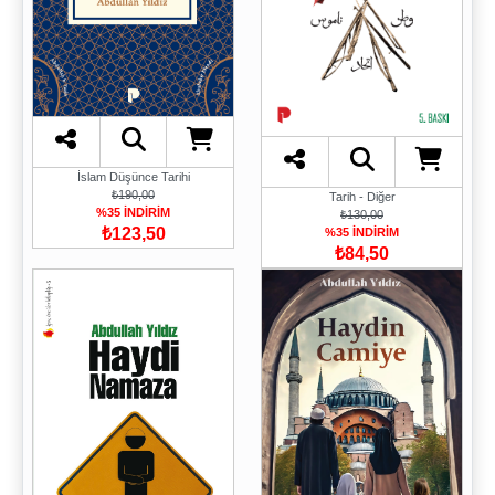
İslam Düşünce Tarihi
₺190,00
Tarih - Diğer
%35 İNDİRİM
₺130,00
₺123,50
%35 İNDİRİM
₺84,50