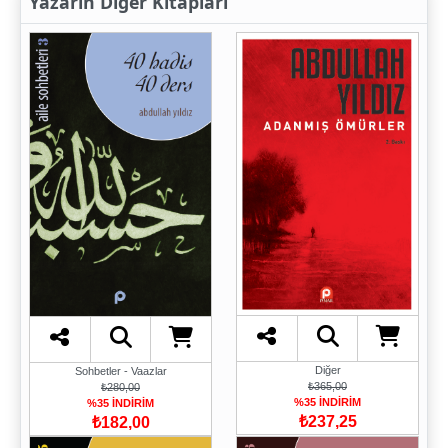
Yazarın Diğer Kitapları
Diğer
Sohbetler - Vaazlar
₺365,00
₺280,00
%35 İNDİRİM
%35 İNDİRİM
₺237,25
₺182,00