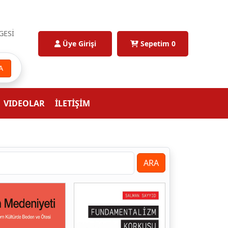
GESİ
Üye Girişi
Sepetim
0
A
VIDEOLAR
İLETİŞİM
ARA