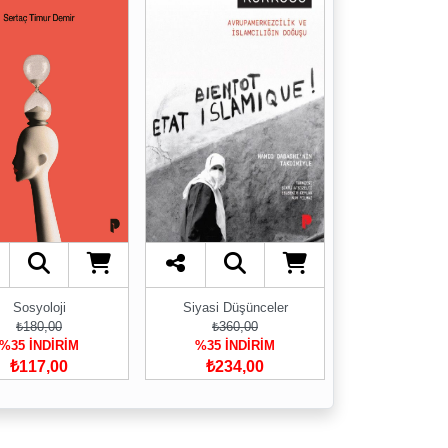
Sosyoloji
Siyasi Düşünceler
₺180,00
₺360,00
%35 İNDİRİM
%35 İNDİRİM
₺117,00
₺234,00