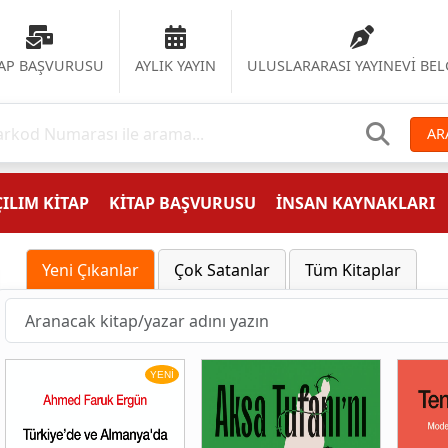
TAP BAŞVURUSU
AYLIK YAYIN
ULUSLARARASI YAYINEVİ BEL
AR
ILIM KİTAP
KİTAP BAŞVURUSU
İNSAN KAYNAKLARI
Yeni Çıkanlar
Çok Satanlar
Tüm Kitaplar
YENİ