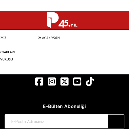
IMIZ
AYLIK YAYIN
YNAKLARI
ŞVURUSU
E-Bülten Aboneliği