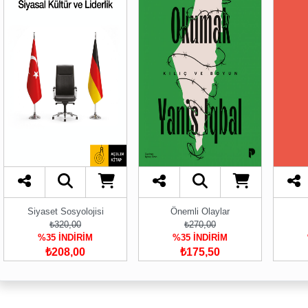
Siyaset Sosyolojisi
Önemli Olaylar
₺320,00
₺270,00
%35 İNDİRİM
%35 İNDİRİM
₺208,00
₺175,50