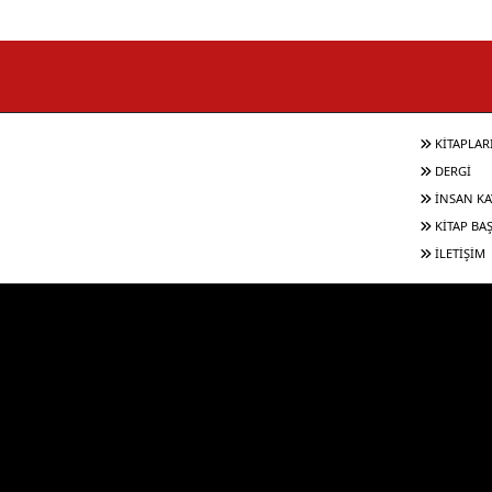
KİTAPLAR
DERGİ
İNSAN KA
KİTAP BA
İLETİŞİM