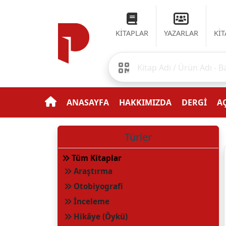
KİTAPLAR
YAZARLAR
Kİ
ANASAYFA
HAKKIMIZDA
DERGİ
AÇ
Türler
Tüm Kitaplar
Araştırma
Otobiyografi
İnceleme
Hikâye (Öykü)